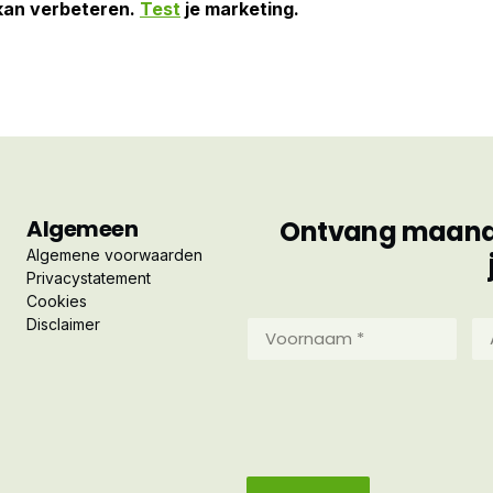
 kan verbeteren.
Test
je marketing.
Algemeen
Ontvang maandel
Algemene voorwaarden
Privacystatement
Cookies
Disclaimer
Voornaam
Ac
*
*
(Vereist)
(Ve