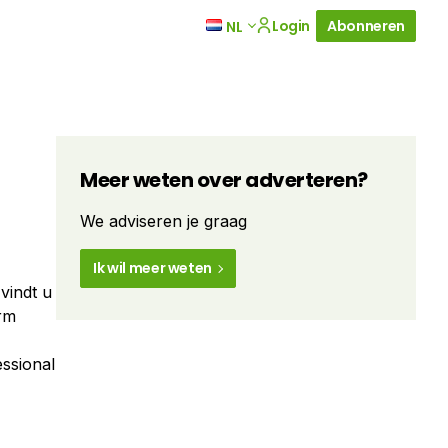
Login
Abonneren
NL
Meer weten over adverteren?
We adviseren je graag
Ik wil meer weten
vindt u
orm
ssional