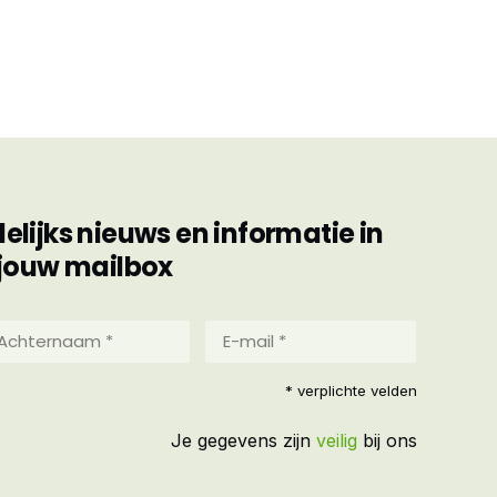
ijks nieuws en informatie in
jouw mailbox
hternaam
E-
mail
*
reist)
* verplichte velden
(Vereist)
Je gegevens zijn
veilig
bij ons