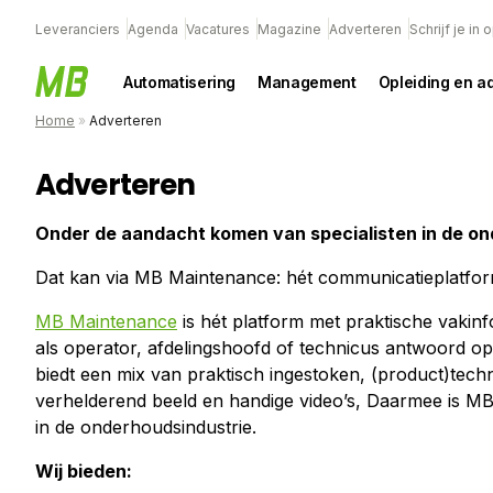
Leveranciers
Agenda
Vacatures
Magazine
Adverteren
Schrijf je in
Automatisering
Management
Opleiding en a
Home
»
Adverteren
Adverteren
Onder de aandacht komen van specialisten in de o
Dat kan via MB Maintenance: hét communicatieplatform
MB Maintenance
is hét platform met praktische vakinf
als operator, afdelingshoofd of technicus antwoord o
biedt een mix van praktisch ingestoken, (product)tech
verhelderend beeld en handige video’s, Daarmee is M
in de onderhoudsindustrie.
Wij bieden: