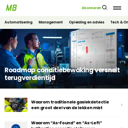
Abonneren
Automatisering
Management
Opleiding en advies
Tech & O
Roadmap conditiebewaking versnelt
terugverdientijd
Waarom traditionele gaslekdetectie
een groot deel van de lekken mist
Waarom “As-Found” en “As-Left”