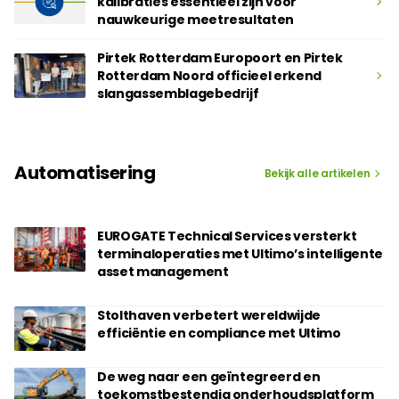
kalibraties essentieel zijn voor
nauwkeurige meetresultaten
Pirtek Rotterdam Europoort en Pirtek
Rotterdam Noord officieel erkend
slangassemblagebedrijf
Automatisering
Bekijk alle artikelen
EUROGATE Technical Services versterkt
terminaloperaties met Ultimo’s intelligente
asset management
Stolthaven verbetert wereldwijde
efficiëntie en compliance met Ultimo
De weg naar een geïntegreerd en
toekomstbestendig onderhoudsplatform