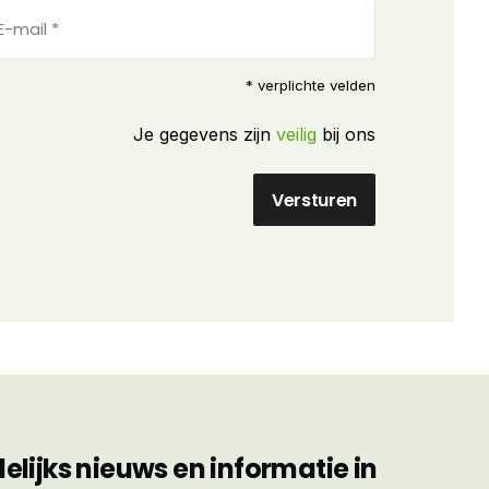
il
ereist)
* verplichte velden
Je gegevens zijn
veilig
bij ons
ijks nieuws en informatie in