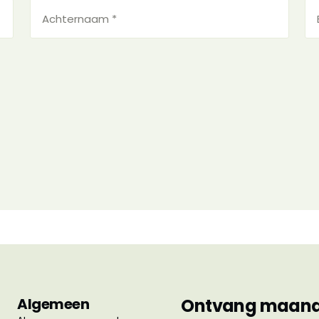
Achternaam
E-
*
ma
*
(Vereist)
(V
Algemeen
Ontvang maandel