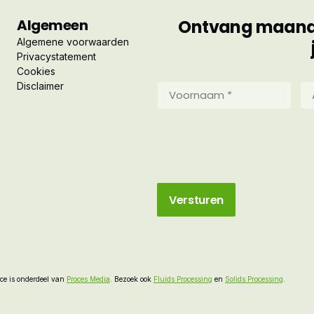
Algemeen
Ontvang maandel
Algemene voorwaarden
Privacystatement
Cookies
Disclaimer
Voornaam
Ac
*
*
(Vereist)
(Ve
e is onderdeel van
Proces Media
. Bezoek ook
Fluids Processing
en
Solids Processing
.