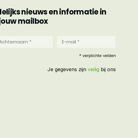
ijks nieuws en informatie in
jouw mailbox
hternaam
E-
mail
*
reist)
* verplichte velden
(Vereist)
Je gegevens zijn
veilig
bij ons