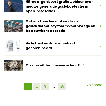
Hitma organiseert gratis webinar over
nieuwe generatie gaslekdetectie in
open installaties
Distran SonicView: akoestisch
gaslekdetectiesysteem voor vroege en
betrouwbare detectie
Veiligheid en duurzaamheid
gecombineerd
Chroom-6: het nieuwe asbest?
Volgende
1
2
3
…
25