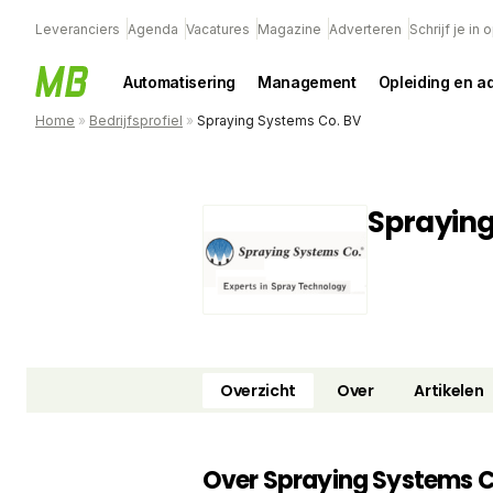
Leveranciers
Agenda
Vacatures
Magazine
Adverteren
Schrijf je in
Automatisering
Management
Opleiding en a
Home
»
Bedrijfsprofiel
»
Spraying Systems Co. BV
Spraying
Overzicht
Over
Artikelen
Over Spraying Systems C