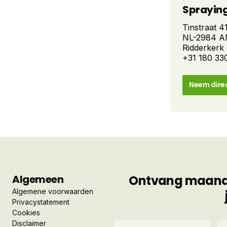
Spraying
Tinstraat 4
NL-2984 A
Ridderkerk
+31 180 33
Neem dire
Algemeen
Ontvang maandel
Algemene voorwaarden
Privacystatement
Cookies
Disclaimer
Voornaam
Ac