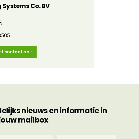
 Systems Co. BV
1
N
0505
ct contact op
ijks nieuws en informatie in
jouw mailbox
hternaam
E-