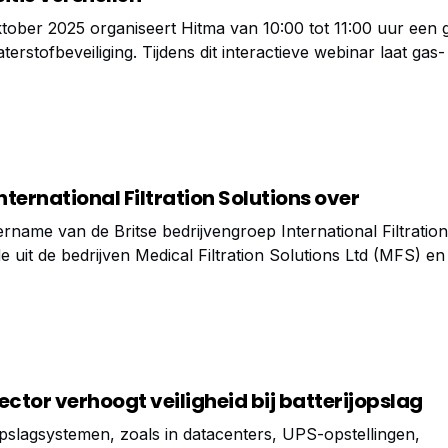
ober 2025 organiseert Hitma van 10:00 tot 11:00 uur een g
erstofbeveiliging. Tijdens dit interactieve webinar laat gas-
ist Peter Adema zien hoe veiligheidsfunctionarissen, inspec
rdelijken in de industrie en energiesector
ternational Filtration Solutions over
rname van de Britse bedrijvengroep International Filtratio
e uit de bedrijven Medical Filtration Solutions Ltd (MFS) en
 Ltd (AFS) – versterkt de Hengst Group zijn expertise op he
dheidszorg.
tor verhoogt veiligheid bij batterijopslag
jopslagsystemen, zoals in datacenters, UPS-opstellingen,