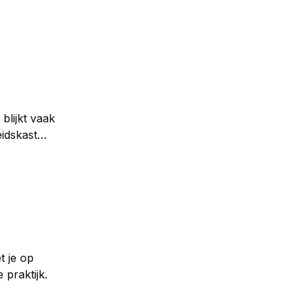
rs gelden de
blijkt vaak
eidskast
aarlijk
t je op
 praktijk.