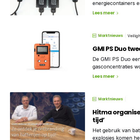
energiecontainers e
energievoorziening.
Lees meer
kunnen onzichtbare
Marktnieuws
Veili
GMI PS Duo tw
De GMI PS Duo een z
gasconcentraties w
Indien een grenswa
Lees meer
visuele, akoestische
Marktnieuws
Hitma organise
tijd’
Het gebruik van bat
explosies komen hela