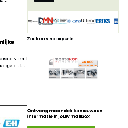
de
anpak waarin
ag en
Zoek en vind experts
lijke
risico vormt
idingen of
Een
k.
Ontvang maandelijks nieuws en
informatie in jouw mailbox