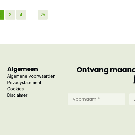
2
3
4
…
25
Algemeen
Ontvang maandel
Algemene voorwaarden
Privacystatement
Cookies
Disclaimer
Voornaam
Ac
*
*
(Vereist)
(Ve