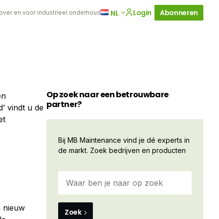
Login
Abonneren
NL
 over en voor industrieel onderhoud
Op zoek naar een betrouwbare
en
partner?
’ vindt u de
et
Bij MB Maintenance vind je dé experts in
de markt. Zoek bedrijven en producten
n nieuw
Zoek