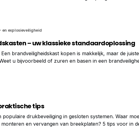
men (EOS) en de opslag van lithiumhoudende energiedrage
ijnen die
 en explosieveiligheid
dskasten – uw klassieke standaardoplossing
Een brandveiligheidskast kopen is makkelijk, maar de juiste 
. Weet u bijvoorbeeld of zuren en basen in een brandveiligh
slagen? De meeste zuren en logen hebben geen brandgev
praktische tips
n populaire drukbeveiliging in gesloten systemen. Waar moe
n, monteren en vervangen van breekplaten? 5 tips voor in de