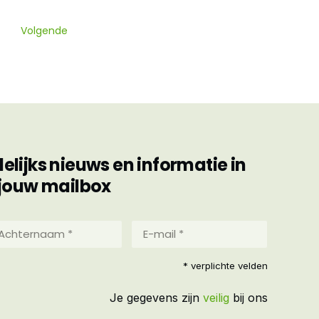
Volgende
ijks nieuws en informatie in
jouw mailbox
hternaam
E-
mail
*
reist)
* verplichte velden
(Vereist)
Je gegevens zijn
veilig
bij ons