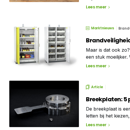
energieopslagsyste
Lees meer
PGS 37 1 en 2-richtl
Marktnieuws
Brand-
Brandveilighei
Maar is dat ook zo? 
een stuk moeilijker
moeten worden opge
Lees meer
karakter.
Article
Breekplaten: 5 
De breekplaat is ee
letten bij het kieze
Lees meer