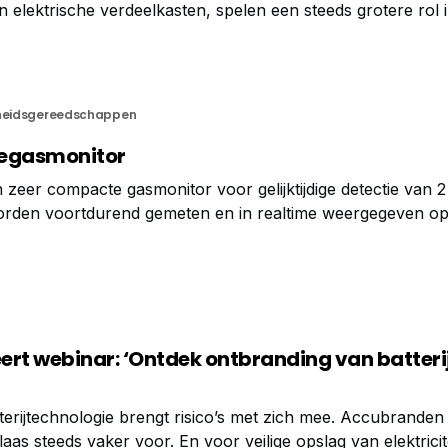
n elektrische verdeelkasten, spelen een steeds grotere rol 
 Maar bij het laden, ontladen of in het geval van thermal 
 gassen zoals waterstof (H₂), koolmonoxide (CO) en meth
gheidsgereedschappen
eegasmonitor
eer compacte gasmonitor voor gelijktijdige detectie van 2
orden voortdurend gemeten en in realtime weergegeven op 
arde wordt overschreden, wordt de gebruiker gewaarsch
 en vibratiesignalen.
ert webinar: ‘Ontdek ontbranding van batteri
terijtechnologie brengt risico’s met zich mee. Accubranden
as steeds vaker voor. En voor veilige opslag van elektricite