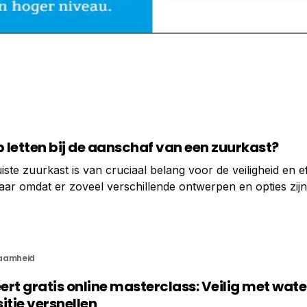
 letten bij de aanschaf van een zuurkast?
iste zuurkast is van cruciaal belang voor de veiligheid en eff
ar omdat er zoveel verschillende ontwerpen en opties zijn
jn. Het stellen van de juiste vragen helpt
aamheid
rt gratis online masterclass: Veilig met wate
itie versnellen