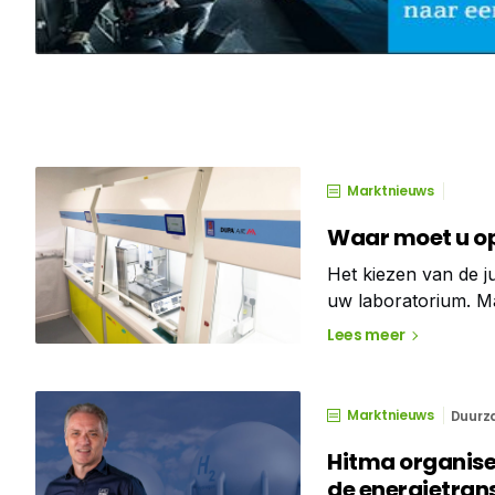
Marktnieuws
Waar moet u op
Het kiezen van de ju
uw laboratorium. Ma
keuze soms lastig zi
Lees meer
Marktnieuws
Duurz
Hitma organisee
de energietrans