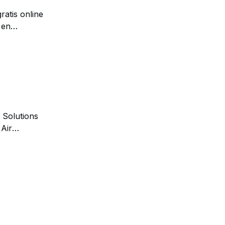
ratis online
 en
teurs en
n Solutions
 Air
t gebied van