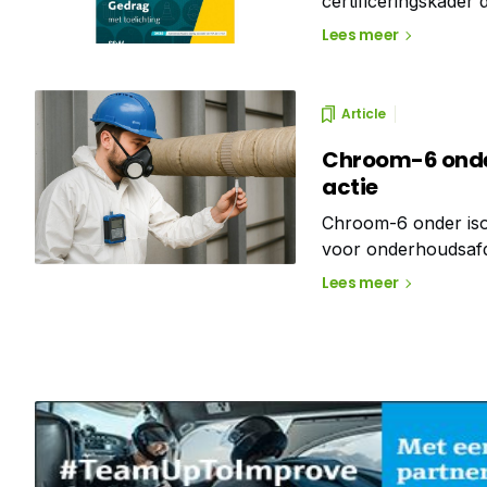
certificeringskader
aanvullende VCA Mo
Lees meer
niet alleen system
veiligheidsbewustzij
Article
Chroom-6 onder
actie
Chroom-6 onder isol
voor onderhoudsafde
machines worden geo
Lees meer
geïntegreerde, inte