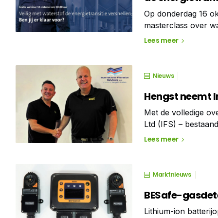
Op donderdag 16 okt
masterclass over wat
vlamdetectiespecial
Lees meer
technisch verantwoo
Nieuws
Hengst neemt In
Met de volledige ove
Ltd (IFS) – bestaand
Filtration Solutions
Lees meer
filtratie in de gezon
Marktnieuws
BESafe-gasdetec
Lithium-ion batteri