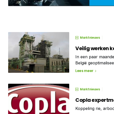
Marktnieuws
Veilig werken 
In een paar maanden
België geoptimalise
verrichtte Croon 60
Lees meer
Marktnieuws
Copla expertme
Koppeling rie, arb