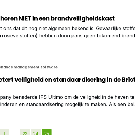
horen NIET in een brandveiligheidskast
rt ons dat dit nog niet algemeen bekend is. Gevaarlijke stof
rrosieve stoffen) hebben doorgaans geen bijkomend brandg
gegeven hoeven deze stoffen niet opgeslagen te worden in 
. Sterker nog:
enance management software
tert veiligheid en standaardisering in de Brist
pany benaderde IFS Ultimo om de veiligheid in de haven t
minderen en standaardisering mogelijk te maken. Als een bel
een grote economische aanjager voor de zuidwestelijke regi
1
…
23
24
25