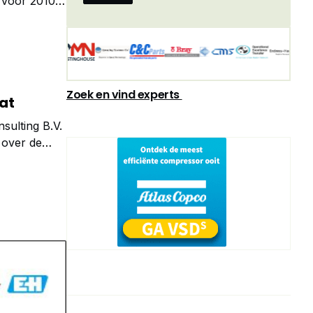
 voor 2010-
 de
Zoek en vind experts
at
sulting B.V.
n over de