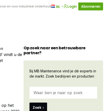
Login
Abonneren
NL
 over en voor industrieel onderhoud
Op zoek naar een betrouwbare
en
partner?
’ vindt u de
et
Bij MB Maintenance vind je dé experts in
de markt. Zoek bedrijven en producten
 op het
Zoek