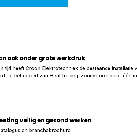
kan ook onder grote werkdruk
 tijd heeft Croon Elektrotechniek de bestaande installatie 
erd op het gebied van Heat tracing. Zonder ook maar één in
00 uur werk in 12 weken. Hiermee bewijst het bedrijf dat
eting veilig en gezond werken
ocatalogus en branchebrochure