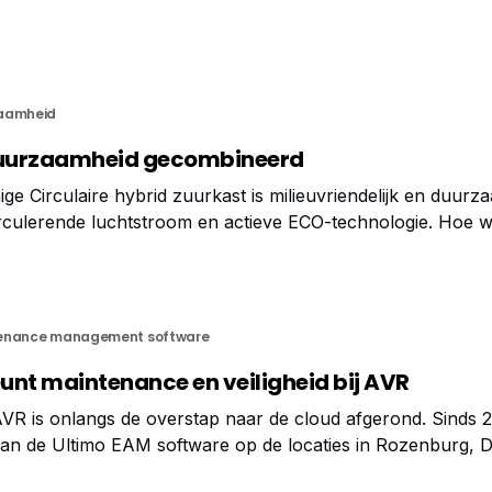
aamheid
 duurzaamheid gecombineerd
ge Circulaire hybrid zuurkast is milieuvriendelijk en duurz
ulerende luchtstroom en actieve ECO-technologie. Hoe werkt de
bride zuurkasttechnologie verschilt van traditionele zuurka
tsluitend afhankelijk zijn van de instroomsnelheid. Ons
enance management software
unt maintenance en veiligheid bij AVR
AVR is onlangs de overstap naar de cloud afgerond. Sinds 
 van de Ultimo EAM software op de locaties in Rozenburg, D
 en de vaardienst. Kwaliteit staat daarbij altijd voorop, ook