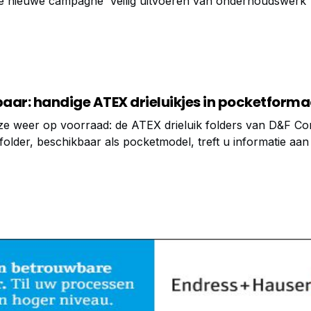
nieuwe campagne ‘Veilig uitvoeren van onderhoudswerk’
e Werelddag voor Veiligheid en Gezondheid op het Werk. Met
baar: handige ATEX drieluikjes in pocketforma
ze weer op voorraad: de ATEX drieluik folders van D&F Con
k folder, beschikbaar als pocketmodel, treft u informatie aa
r is onder meer aandacht voor de ATEX 95