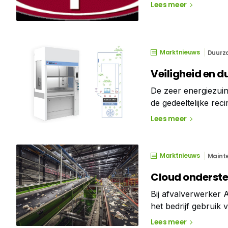
Lees meer
Marktnieuws
Duurz
Veiligheid en
De zeer energiezuini
de gedeeltelijke recirc
hybrid zuurkast? Hy
Lees meer
voor bescherming ui
Marktnieuws
Maint
Cloud onderste
Bij afvalverwerker 
het bedrijf gebruik
vier overslagstations
Lees meer