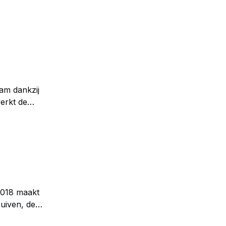
aam dankzij
sten, die
2018 maakt
uiven, de