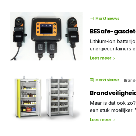
Marktnieuws
BESafe-gasdetec
Lithium-ion batteri
energiecontainers e
energievoorziening.
Lees meer
kunnen onzichtbare
Marktnieuws
Brand-
Brandveilighei
Maar is dat ook zo? 
een stuk moeilijker
moeten worden opge
Lees meer
karakter.