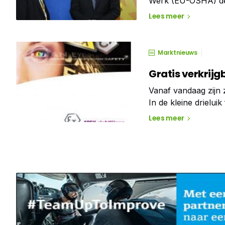
Werk (EU-OSHA) de 
2011. 28 april is d
Lees meer
campagne wil
Marktnieuws
Gratis verkrijg
Vanaf vandaag zijn 
In de kleine drielui
ATEX richtlijnen. E
Lees meer