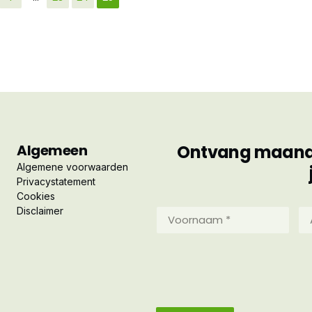
Algemeen
Ontvang maandel
Algemene voorwaarden
Privacystatement
Cookies
Disclaimer
Voornaam
Ac
*
*
(Vereist)
(Ve