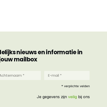
ijks nieuws en informatie in
jouw mailbox
hternaam
E-
mail
*
reist)
* verplichte velden
(Vereist)
Je gegevens zijn
veilig
bij ons