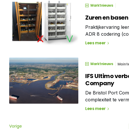
Marktnieuws
Zuren en basen 
Praktijkervaring lee
ADR 8 codering (co
karakter. Door dit 
Lees meer
brandveiligheidskast
Marktnieuws
Maint
IFS Ultimo verbe
Company
De Bristol Port Com
complexiteit te ver
nationale asset en 
Lees meer
Verenigd
Vorige