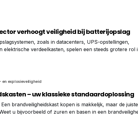
tor verhoogt veiligheid bij batterijopslag
jopslagsystemen, zoals in datacenters, UPS-opstellingen,
n elektrische verdeelkasten, spelen een steeds grotere rol 
 Maar bij het laden, ontladen of in het geval van thermal 
 gassen zoals waterstof (H₂), koolmonoxide (CO) en meth
 en explosieveiligheid
dskasten – uw klassieke standaardoplossing
Een brandveiligheidskast kopen is makkelijk, maar de juiste 
. Weet u bijvoorbeeld of zuren en basen in een brandveiligh
slagen? De meeste zuren en logen hebben geen brandgev