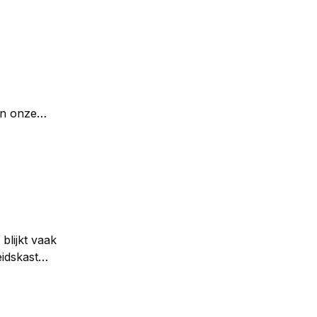
in onze
runaway
aan
blijkt vaak
eidskast
aarlijk