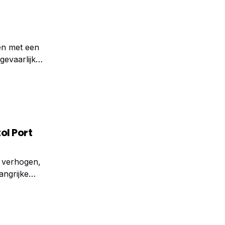
fen met een
evaarlijk
een
ol Port
e verhogen,
angrijke
o van het