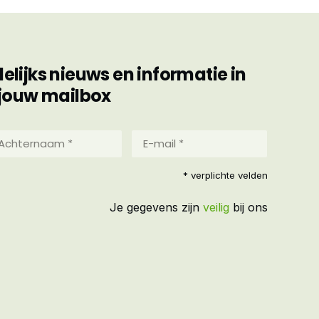
ijks nieuws en informatie in
jouw mailbox
hternaam
E-
mail
*
reist)
* verplichte velden
(Vereist)
Je gegevens zijn
veilig
bij ons