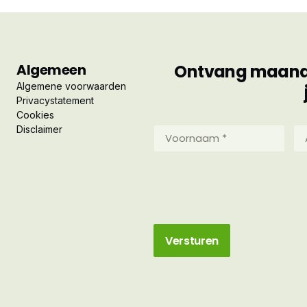
Algemeen
Ontvang maandel
Algemene voorwaarden
Privacystatement
Cookies
Disclaimer
Voornaam
Ac
*
*
(Vereist)
(Ve