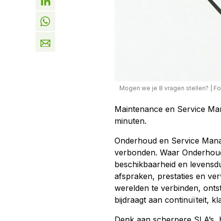
Mogen we je 8 vragen stellen?
|
Fo
Maintenance en Service Man
minuten.
Onderhoud en Service Manag
verbonden. Waar Onderhoud 
beschikbaarheid en levensd
afspraken, prestaties en ve
werelden te verbinden, ontst
bijdraagt aan continuïteit, k
Denk aan scherpere SLA’s, b