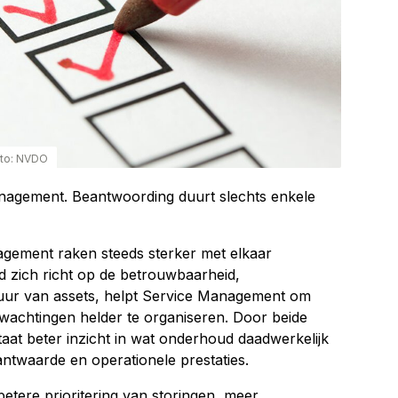
to: NVDO
agement. Beantwoording duurt slechts enkele
ement raken steeds sterker met elkaar
zich richt op de betrouwbaarheid,
uur van assets, helpt Service Management om
rwachtingen helder te organiseren. Door beide
aat beter inzicht in wat onderhoud daadwerkelijk
lantwaarde en operationele prestaties.
etere prioritering van storingen, meer