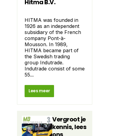
Hitma B.V.
HITMA was founded in
1926 as an independent
subsidiary of the French
company Pont-à-
Mousson. In 1989,
HITMA became part of
the Swedish trading
group Indutrade.
Indutrade consist of some
BESafe gasdetector |
Foto: Crowcon
55...
Lees meer
Vergroot je
kennis, lees
ons