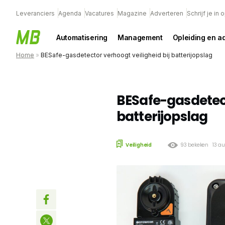
Leveranciers
Agenda
Vacatures
Magazine
Adverteren
Schrijf je in
Automatisering
Management
Opleiding en a
Home
»
BESafe-gasdetector verhoogt veiligheid bij batterijopslag
BESafe-gasdetect
batterijopslag
Veiligheid
93 bekeken
13 a