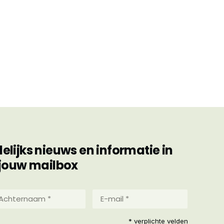
ijks nieuws en informatie in
jouw mailbox
hternaam
E-
mail
*
reist)
* verplichte velden