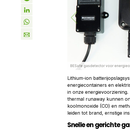
BESafe gasdetector voor energieop
Lithium-ion batterijopslagsy
energiecontainers en elektri
in onze energievoorziening. 
thermal runaway kunnen onz
koolmonoxide (CO) en methaa
leiden tot brand, ernstige i
Snelle en gerichte g