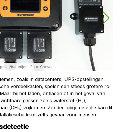
slag/batterijen
|
Foto: Crowcon
stemen, zoals in datacenters, UPS-opstellingen,
sche verdeelkasten, spelen een steeds grotere rol
Maar bij het laden, ontladen of in het geval van
ichtbare gassen zoals waterstof (H₂),
n (CH₄) vrijkomen. Zonder tijdige detectie kan dit
nstallatieschade of zelfs gevaar voor mensen.
asdetectie