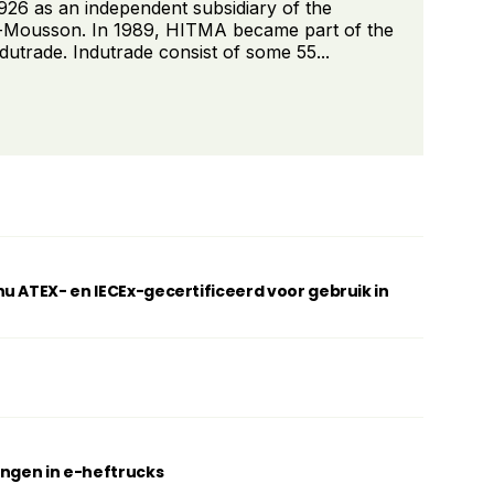
26 as an independent subsidiary of the
Mousson. In 1989, HITMA became part of the
utrade. Indutrade consist of some 55...
u ATEX- en IECEx-gecertificeerd voor gebruik in
ingen in e-heftrucks