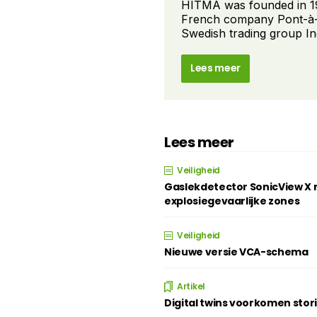
HITMA was founded in 19
French company Pont-à-
Swedish trading group Ind
Lees meer
Lees meer
Veiligheid
Gaslekdetector SonicView X n
explosiegevaarlijke zones
Veiligheid
Nieuwe versie VCA-schema
Artikel
Digital twins voorkomen stor