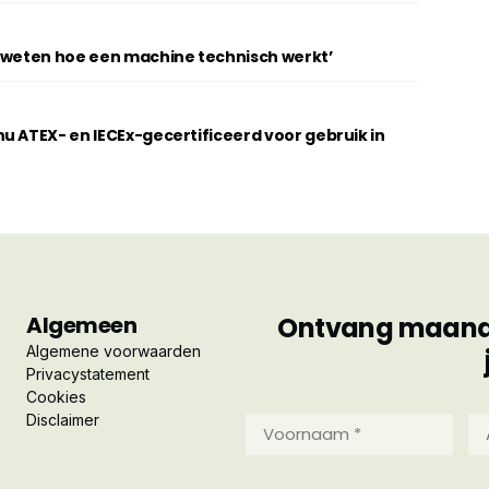
t weten hoe een machine technisch werkt’
u ATEX- en IECEx-gecertificeerd voor gebruik in
Algemeen
Ontvang maandel
Algemene voorwaarden
Privacystatement
Cookies
Disclaimer
Voornaam
Ac
*
*
(Vereist)
(Ve