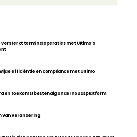
 versterkt terminaloperaties met Ultimo’s
ent
ijde efficiëntie en compliance met Ultimo
rd en toekomstbestendig onderhoudsplatform
n van verandering