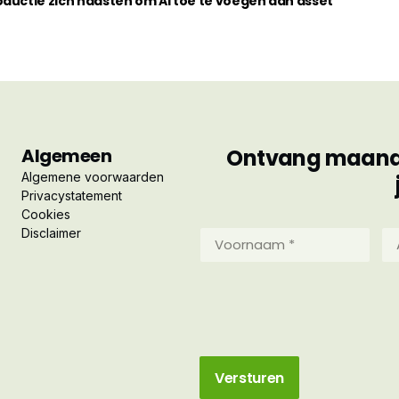
ductie zich haasten om AI toe te voegen aan asset
Algemeen
Ontvang maandel
Algemene voorwaarden
Privacystatement
Cookies
Disclaimer
Voornaam
Ac
*
*
(Vereist)
(Ve