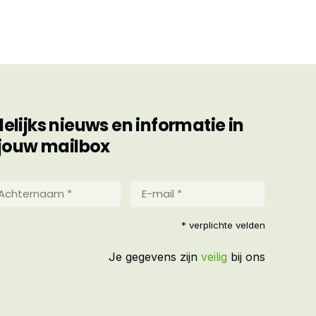
ijks nieuws en informatie in
jouw mailbox
hternaam
E-
mail
*
reist)
* verplichte velden
(Vereist)
Je gegevens zijn
veilig
bij ons