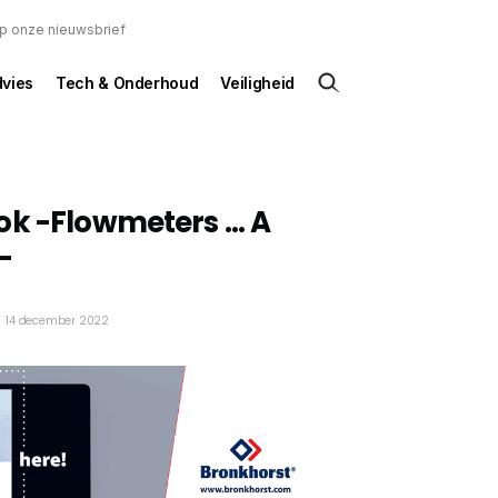
 op onze nieuwsbrief
dvies
Tech & Onderhoud
Veiligheid
ok -Flowmeters … A
-
14 december 2022