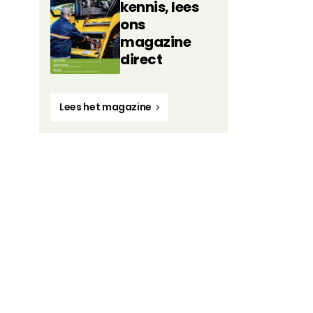
kennis, lees
ons
magazine
direct
Lees het magazine