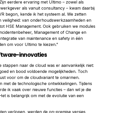
 Zijn eerdere ervaring met Ultimo – zowel als
e werkgever als vanuit consultancy – kwam daarbij
AVR begon, kende ik het systeem al. We zetten
n veiligheid: van onderhoudswerkzaamheden en
tot HSE Management. Ook gebruiken we modules
Incidentenbeheer, Management of Change en
tegratie van maintenance en safety in één
den om voor Ultimo te kiezen.”
ftware-innovaties
 stappen naar de cloud was er aanvankelijk niet:
 goed en bood voldoende mogelijkheden. Toch
wust voor om de cloudvariant te omarmen.
 met de technologische ontwikkelingen. Tijdens
rde ik vaak over nieuwe functies – dan wil je die
et is belangrijk om met de evolutie van een
aten verlopen, werden de on-premise versies