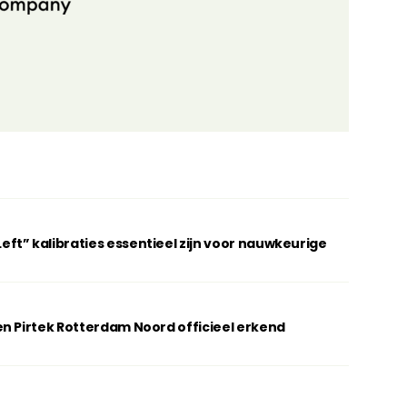
t” kalibraties essentieel zijn voor nauwkeurige
n Pirtek Rotterdam Noord officieel erkend