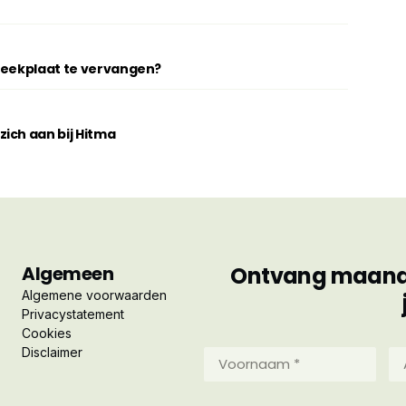
breekplaat te vervangen?
ich aan bij Hitma
Algemeen
Ontvang maandel
Algemene voorwaarden
Privacystatement
Cookies
Disclaimer
Voornaam
Ac
*
*
(Vereist)
(Ve