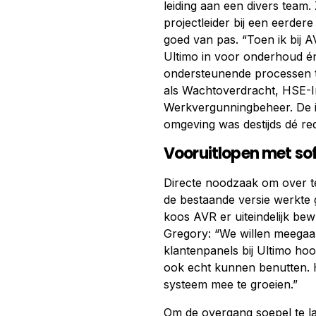
leiding aan een divers team.
projectleider bij een eerder
goed van pas. “Toen ik bij 
Ultimo in voor onderhoud é
ondersteunende processen 
als Wachtoverdracht, HSE-
Werkvergunningbeheer. De in
omgeving was destijds dé re
Vooruitlopen met so
Directe noodzaak om over te
de bestaande versie werkte
koos AVR er uiteindelijk be
Gregory: “We willen meegaan
klantenpanels bij Ultimo hoo
ook echt kunnen benutten. H
systeem mee te groeien.”
Om de overgang soepel te l