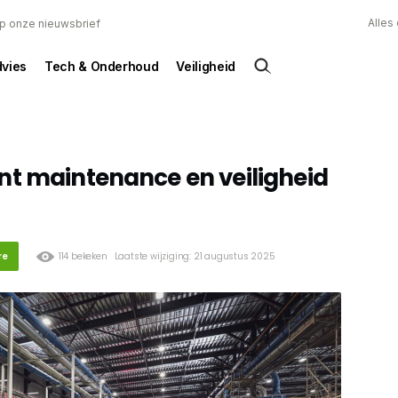
Alles
 op onze nieuwsbrief
dvies
Tech & Onderhoud
Veiligheid
nt maintenance en veiligheid
re
114 bekeken
Laatste wijziging: 21 augustus 2025