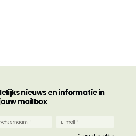
ijks nieuws en informatie in
jouw mailbox
hternaam
E-
mail
*
reist)
* verplichte velden