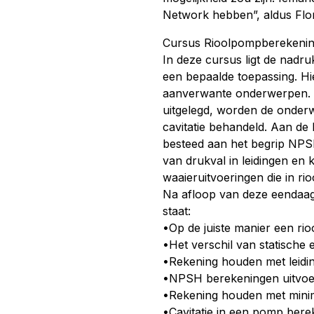
Network hebben”, aldus Flo
Cursus Rioolpompberekeni
In deze cursus ligt de nadru
een bepaalde toepassing. Hi
aanverwante onderwerpen. N
uitgelegd, worden de onder
cavitatie behandeld. Aan d
besteed aan het begrip NPS
van drukval in leidingen en
waaieruitvoeringen die in r
Na afloop van deze eendaags
staat:
•Op de juiste manier een ri
•Het verschil van statische
•Rekening houden met leidin
•NPSH berekeningen uitvoe
•Rekening houden met minima
•Cavitatie in een pomp ber