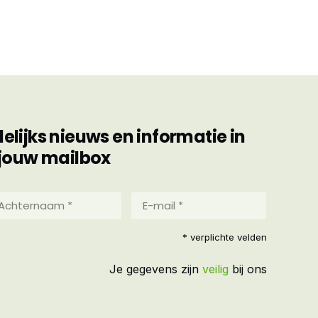
ijks nieuws en informatie in
jouw mailbox
hternaam
E-
mail
*
reist)
* verplichte velden
(Vereist)
Je gegevens zijn
veilig
bij ons