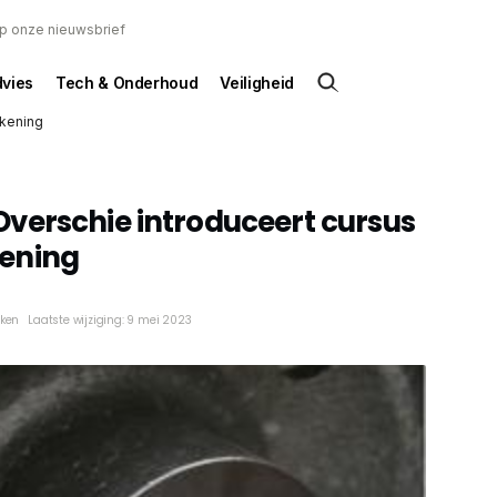
 op onze nieuwsbrief
dvies
Tech & Onderhoud
Veiligheid
ekening
verschie introduceert cursus
ening
eken
Laatste wijziging: 9 mei 2023