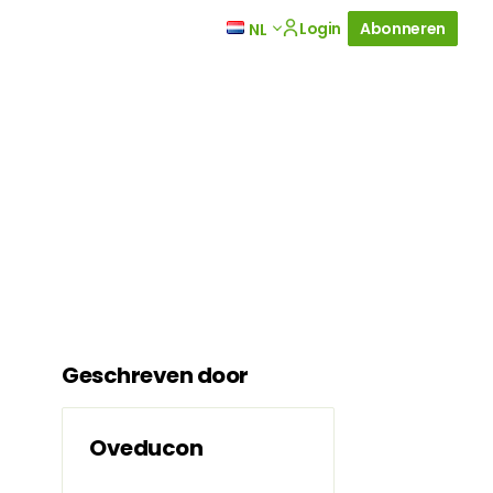
Login
Abonneren
NL
Geschreven door
Oveducon