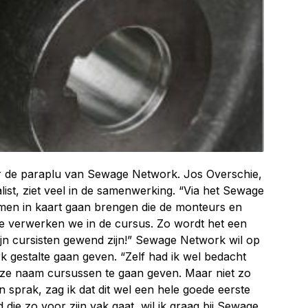
er de paraplu van Sewage Network. Jos Overschie,
st, ziet veel in de samenwerking. “Via het Sewage
men in kaart gaan brengen die de monteurs en
e verwerken we in de cursus. Zo wordt het een
ijn cursisten gewend zijn!” Sewage Network wil op
k gestalte gaan geven. “Zelf had ik wel bedacht
ze naam cursussen te gaan geven. Maar niet zo
n sprak, zag ik dat dit wel een hele goede eerste
 die zo voor zijn vak gaat, wil ik graag bij Sewage