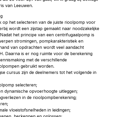
ris van Leeuwen.
ng
k op het selecteren van de juiste rioolpomp voor
erbij wordt een zijstap gemaakt naar noodzakelijke
adat het principe van een centrifugaalpomp is
werpen stromingen, pompkarakteristiek en
e hand van opdrachten wordt veel aandacht
H. Daarna is er nog ruimte voor de berekening
 kennismaking met de verschillende
ioolpompen gebruikt worden.
e cursus zijn de deelnemers tot het volgende in
oolpomp selecteren;
 en dynamische opvoerhoogte uitleggen;
gverliezen in de rioolpompberekening;
ren;
le vloeistofsnelheden in leidingen;
ekenen, herkennen en oplossen;