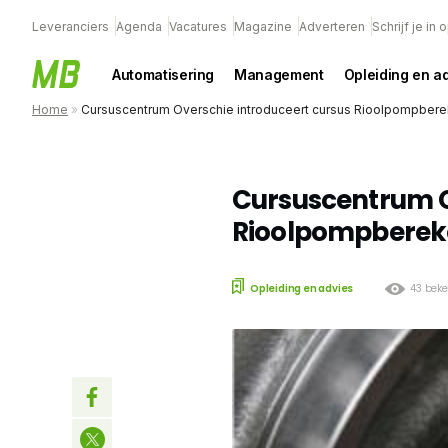
Leveranciers
Agenda
Vacatures
Magazine
Adverteren
Schrijf je in
Automatisering
Management
Opleiding en a
Home
»
Cursuscentrum Overschie introduceert cursus Rioolpompber
Cursuscentrum O
Rioolpompberek
Opleiding en advies
43 bek