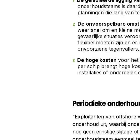
De geïsoleerde ligging
van
onderhoudsteams is daardo
planningen die lang van 
De
onvoorspelbare oms
weer snel om en kleine m
gevaarlijke situaties ver
flexibel moeten zijn en er 
onvoorziene tegenvallers.
De
hoge kosten
voor het 
per schip brengt hoge kos
installaties of onderdelen 
Periodieke onderhoud
“Exploitanten van offshore 
onderhoud uit, waarbij onde
nog geen ernstige slijtage of
onderhoudsteam eenmaal ter 