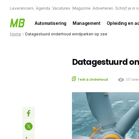
Leveranciers
Agenda
Vacatures
Magazine
Adverteren
Schrijf je in
Automatisering
Management
Opleiding en a
Home
»
Datagestuurd onderhoud windparken op zee
Datagestuurd on
Tech & Onderhoud
337 bek