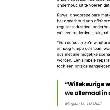
onderhoud uit te voeren dat e
Ruwe, onvoorspelbare marie
het onderhoud van offshore w
regulier industrieel onderh
wél een onderdeel stukgaat 
“Een defect in zo’n windtur
in hoog tempo een team wor
dus met alle mogelijke scen
worden. Een simpele reparat
toch een prijzige aangelegen
“Willekeurige
we allemaal in
Mingxin Li, TU Delft