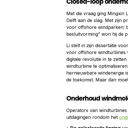
Closed-loop onderh
Met die vraag ging Mingxin L
Delft aan de slag. Met zijn 
voor offshore windparken: b
besluitvorming” won hij de 
Li stelt in zijn dissertatie 
voor offshore windturbines 
digitale revolutie in te zett
windturbine te optimaliseren
hernieuwbare windenergie i
de toekomst. Maar dan moet 
Onderhoud windmole
Operators van windturbines
uitdagingen rondom het
ond