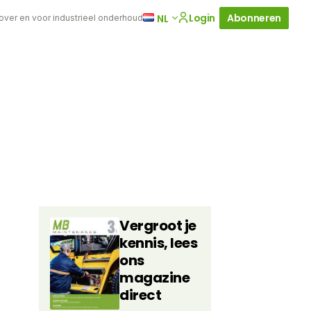
Login
Abonneren
NL
 over en voor industrieel onderhoud
Vergroot je
kennis, lees
ons
magazine
direct