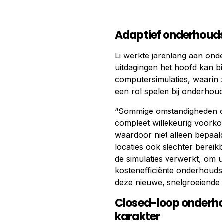
Adaptief onderhouds
Li werkte jarenlang aan on
uitdagingen het hoofd kan b
computersimulaties, waarin z
een rol spelen bij onderhoud
“Sommige omstandigheden di
compleet willekeurig voork
waardoor niet alleen bepaald
locaties ook slechter bereik
de simulaties verwerkt, om ui
kostenefficiënte onderhoudss
deze nieuwe, snelgroeiende 
Closed-loop onderho
karakter