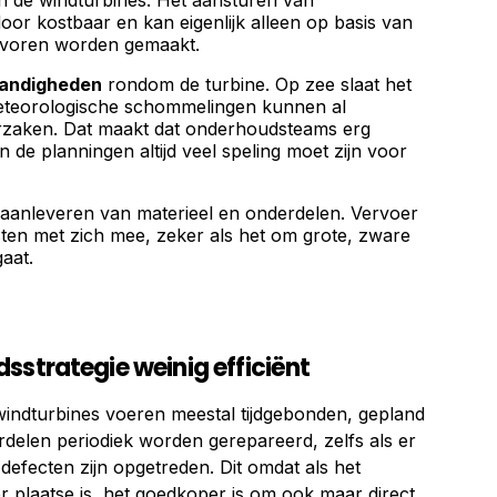
 de windturbines. Het aansturen van
or kostbaar en kan eigenlijk alleen op basis van
tevoren worden gemaakt.
tandigheden
rondom de turbine. Op zee slaat het
eteorologische schommelingen kunnen al
oorzaken. Dat maakt dat onderhoudsteams erg
in de planningen altijd veel speling moet zijn voor
aanleveren van materieel en onderdelen. Vervoer
ten met zich mee, zeker als het om grote, zware
gaat.
sstrategie weinig efficiënt
windturbines voeren meestal tijdgebonden, gepland
rdelen periodiek worden gerepareerd, zelfs als er
 defecten zijn opgetreden. Dit omdat als het
plaatse is, het goedkoper is om ook maar direct