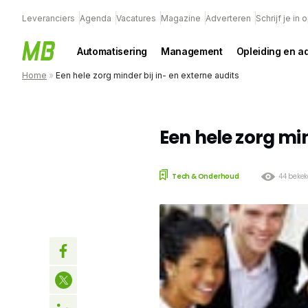
Leveranciers
Agenda
Vacatures
Magazine
Adverteren
Schrijf je in
Automatisering
Management
Opleiding en a
Home
»
Een hele zorg minder bij in- en externe audits
Een hele zorg min
Tech & Onderhoud
44 beke