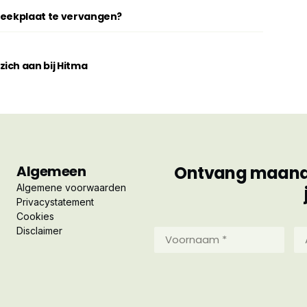
breekplaat te vervangen?
ich aan bij Hitma
Algemeen
Ontvang maandel
Algemene voorwaarden
Privacystatement
Cookies
Disclaimer
Voornaam
Ac
*
*
(Vereist)
(Ve