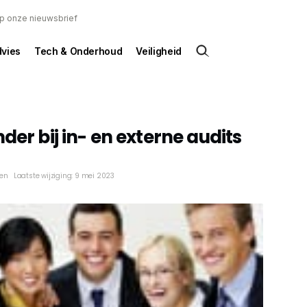
 op onze nieuwsbrief
dvies
Tech & Onderhoud
Veiligheid
der bij in- en externe audits
ken
Laatste wijziging: 9 mei 2023