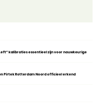
t” kalibraties essentieel zijn voor nauwkeurige
n Pirtek Rotterdam Noord officieel erkend