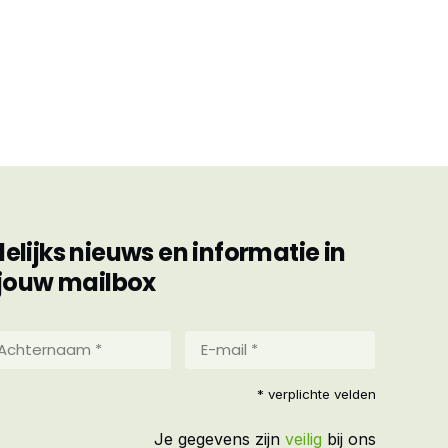
ijks nieuws en informatie in
jouw mailbox
hternaam
E-
mail
*
reist)
* verplichte velden
(Vereist)
Je gegevens zijn
veilig
bij ons