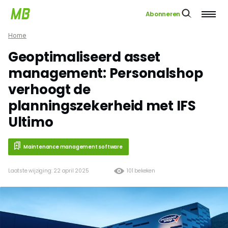
Abonneren
Home
Geoptimaliseerd asset
management: Personalshop
verhoogt de
planningszekerheid met IFS
Ultimo
Maintenance management software
Laatste wijziging: 22 april 2025
101 bekeken