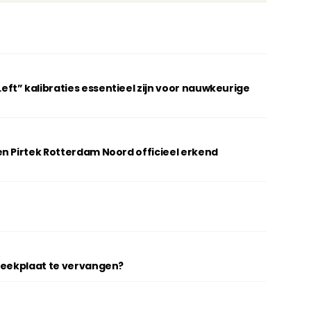
t” kalibraties essentieel zijn voor nauwkeurige
n Pirtek Rotterdam Noord officieel erkend
breekplaat te vervangen?