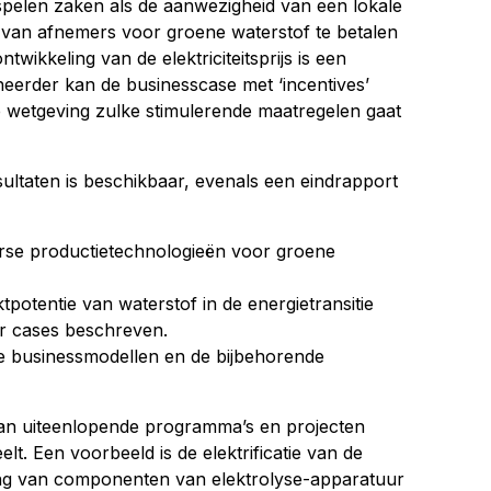
ij spelen zaken als de aanwezigheid van een lokale
 van afnemers voor groene waterstof te betalen
twikkeling van de elektriciteitsprijs is een
heerder kan de businesscase met ‘incentives’
de wetgeving zulke stimulerende maatregelen gaat
ultaten is beschikbaar, evenals een eindrapport
verse productietechnologieën voor groene
potentie van waterstof in de energietransitie
ser cases beschreven.
 de businessmodellen en de bijbehorende
an uiteenlopende programma’s en projecten
lt. Een voorbeeld is de elektrificatie van de
ling van componenten van elektrolyse-apparatuur