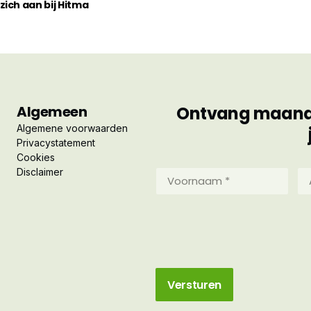
ich aan bij Hitma
Algemeen
Ontvang maandel
Algemene voorwaarden
Privacystatement
Cookies
Disclaimer
Voornaam
Ac
*
*
(Vereist)
(Ve