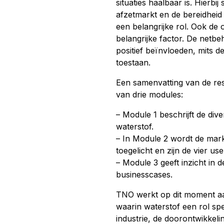
situaties haalbaar is. Hierb
afzetmarkt en de bereidheid
een belangrijke rol. Ook de on
belangrijke factor. De netbe
positief beïnvloeden, mits 
toestaan.
Een samenvatting van de res
van drie modules:
– Module 1 beschrijft de di
waterstof.
– In Module 2 wordt de markt
toegelicht en zijn de vier u
– Module 3 geeft inzicht in
businesscases.
TNO werkt op dit moment a
waarin waterstof een rol spee
industrie, de doorontwikke