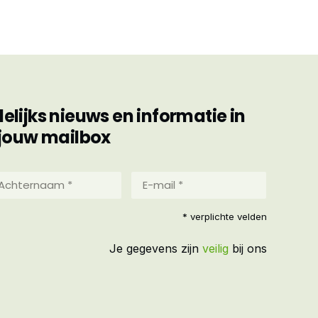
ijks nieuws en informatie in
jouw mailbox
hternaam
E-
mail
*
reist)
* verplichte velden
(Vereist)
Je gegevens zijn
veilig
bij ons