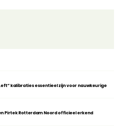
t” kalibraties essentieel zijn voor nauwkeurige
n Pirtek Rotterdam Noord officieel erkend