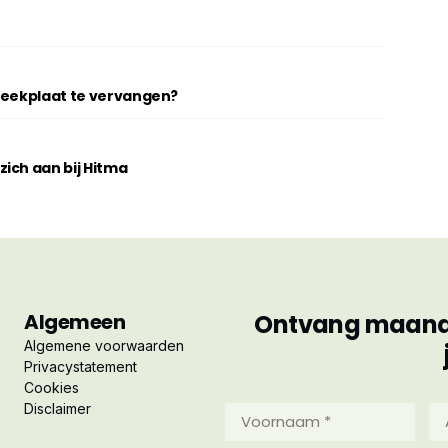
breekplaat te vervangen?
ich aan bij Hitma
Algemeen
Ontvang maandel
Algemene voorwaarden
Privacystatement
Cookies
Disclaimer
Voornaam
Ac
*
*