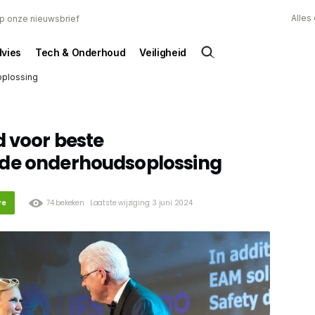
Alles
 op onze nieuwsbrief
dvies
Tech & Onderhoud
Veiligheid
oplossing
d voor beste
de onderhoudsoplossing
re
74 bekeken
Laatste wijziging: 3 juni 2024