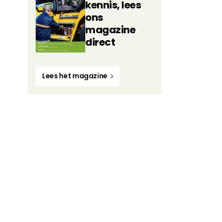
kennis, lees
ons
magazine
direct
Lees het magazine