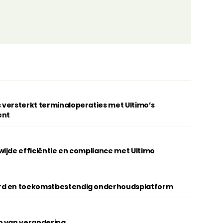
 versterkt terminaloperaties met Ultimo’s
ent
ijde efficiëntie en compliance met Ultimo
rd en toekomstbestendig onderhoudsplatform
n van verandering