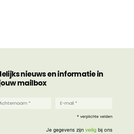
ijks nieuws en informatie in
jouw mailbox
hternaam
E-
mail
*
reist)
* verplichte velden
(Vereist)
Je gegevens zijn
veilig
bij ons