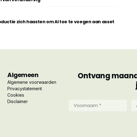
ductie zich haasten om AI toe te voegen aan asset
Algemeen
Ontvang maandel
Algemene voorwaarden
Privacystatement
Cookies
Disclaimer
Voornaam
Ac
*
*
(Vereist)
(Ve