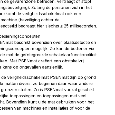
n de gevarenzone betreden, vertraagt of stopt
sbeveiliging). Zolang de personen zich in het
voorkomt de veiligheidsschakelmat ook een
machine (beveiliging achter de
eactietijd bedraagt hier slechts ≤ 25 milliseconden.
 bedieningsconcepten
ENmat beschikt bovendien over plaatsdetectie en
ingsconcepten mogelijk. Zo kan de bediener via
 de mat de geïntegreerde schakelaarfunctionaliteit
ken. Met PSENmat creëert een obstakelvrij
 kans op ongevallen aanzienlijk.
 de veiligheidsschakelmat PSENmat zijn op grond
n de matten divers: ze beginnen daar waar andere
 grenzen stuiten. Zo is PSENmat vooral geschikt
elijke toepassingen en toepassingen met veel
icht. Bovendien kunt u de mat gebruiken voor het
essen van machines en installaties of voor de