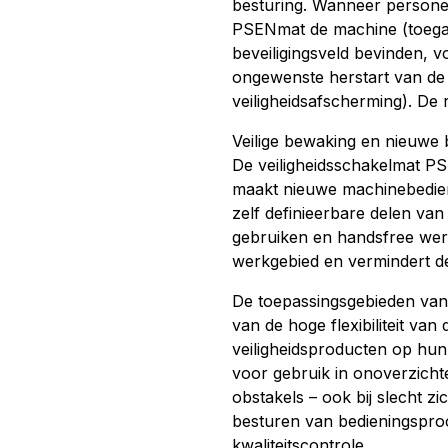
besturing. Wanneer persone
PSENmat de machine (toegang
beveiligingsveld bevinden, 
ongewenste herstart van de 
veiligheidsafscherming). De r
Veilige bewaking en nieuwe
De veiligheidsschakelmat PS
maakt nieuwe machinebedien
zelf definieerbare delen van
gebruiken en handsfree wer
werkgebied en vermindert de
De toepassingsgebieden van
van de hoge flexibiliteit va
veiligheidsproducten op hun
voor gebruik in onoverzicht
obstakels – ook bij slecht z
besturen van bedieningsproc
kwaliteitscontrole.