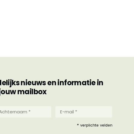
ijks nieuws en informatie in
jouw mailbox
hternaam
E-
mail
*
reist)
* verplichte velden
(Vereist)