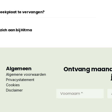
breekplaat te vervangen?
ich aan bij Hitma
Algemeen
Ontvang maandel
Algemene voorwaarden
Privacystatement
Cookies
Disclaimer
Voornaam
Ac
*
*
(Vereist)
(Ve