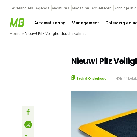
Leveranciers
Agenda
Vacatures
Magazine
Adverteren
Schrijf je in
Automatisering
Management
Opleiding en a
Home
»
Nieuw! Pilz Veiligheidsschakelmat
Nieuw! Pilz Veil
Tech & Onderhoud
44 beke