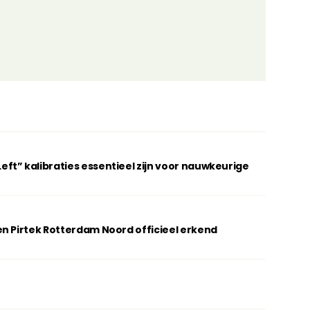
t” kalibraties essentieel zijn voor nauwkeurige
n Pirtek Rotterdam Noord officieel erkend