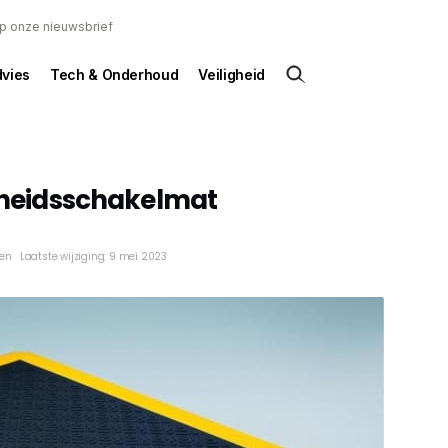
 op onze nieuwsbrief
dvies
Tech & Onderhoud
Veiligheid
igheidsschakelmat
ken
Laatste wijziging: 9 mei 2023