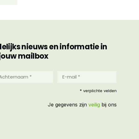
ijks nieuws en informatie in
jouw mailbox
hternaam
E-
mail
*
reist)
* verplichte velden
(Vereist)
Je gegevens zijn
veilig
bij ons