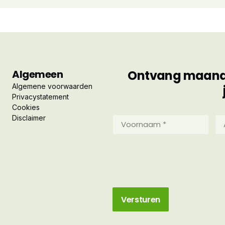
Algemeen
Ontvang maandel
Algemene voorwaarden
Privacystatement
Cookies
Disclaimer
Voornaam
Ac
*
*
(Vereist)
(Ve