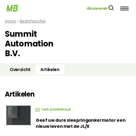
Abonneren
Home
»
Bedrijfsprofiel
Summit
Automation
B.V.
Overzicht
Artikelen
Artikelen
Tech & Onderhoud
Geef uw dure sleepringankermotor een
nieuw leven met de JL/X