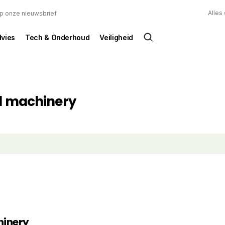
Alles
 op onze nieuwsbrief
dvies
Tech & Onderhoud
Veiligheid
ed machinery
hinery