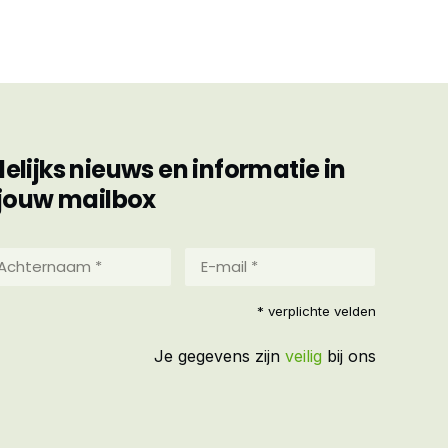
ijks nieuws en informatie in
jouw mailbox
hternaam
E-
mail
*
reist)
* verplichte velden
(Vereist)
Je gegevens zijn
veilig
bij ons