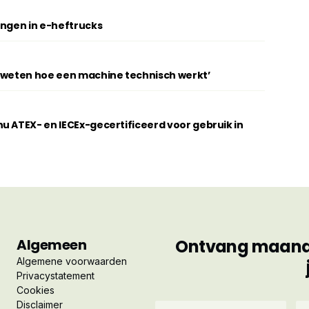
ingen in e-heftrucks
t weten hoe een machine technisch werkt’
u ATEX- en IECEx-gecertificeerd voor gebruik in
Algemeen
Ontvang maandel
Algemene voorwaarden
Privacystatement
Cookies
Disclaimer
Voornaam
Ac