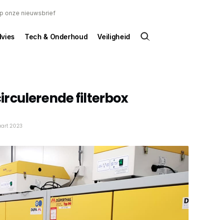
 op onze nieuwsbrief
dvies
Tech & Onderhoud
Veiligheid
rculerende filterbox
aart 2023