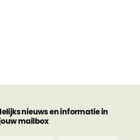
ijks nieuws en informatie in
jouw mailbox
hternaam
E-