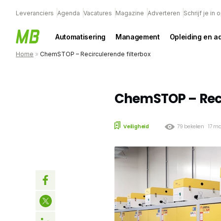
Leveranciers
Agenda
Vacatures
Magazine
Adverteren
Schrijf je in
Automatisering
Management
Opleiding en a
Home
»
ChemSTOP – Recirculerende filterbox
ChemSTOP – Reci
Veiligheid
79 bekeken
17 m