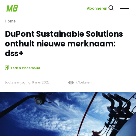
Abonneren
Home
DuPont Sustainable Solutions
onthult nieuwe merknaam:
dss+
Tech & Onderhoud
Laatste wijziging: 9 mei 2023
77 bekeken