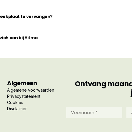
breekplaat te vervangen?
ich aan bij Hitma
Algemeen
Ontvang maandel
Algemene voorwaarden
Privacystatement
Cookies
Disclaimer
Voornaam
Ac
*
*
(Vereist)
(Ve