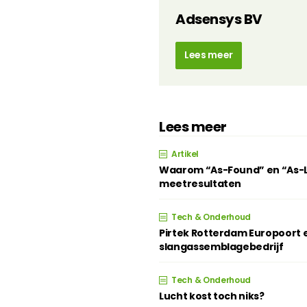
Adsensys BV
Lees meer
Lees meer
Artikel
Waarom “As-Found” en “As-Lef
meetresultaten
Tech & Onderhoud
Pirtek Rotterdam Europoort e
slangassemblagebedrijf
Tech & Onderhoud
Lucht kost toch niks?