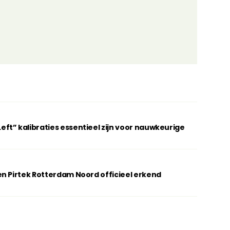
t” kalibraties essentieel zijn voor nauwkeurige
n Pirtek Rotterdam Noord officieel erkend