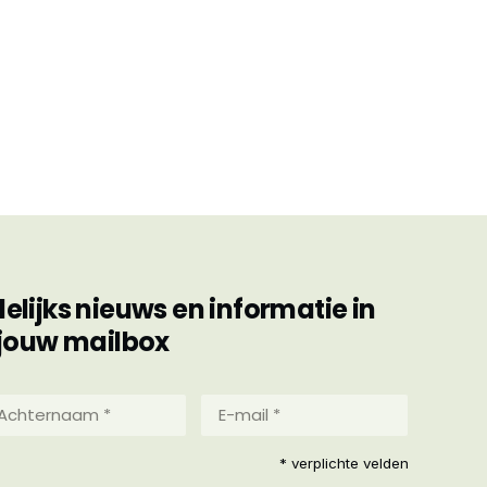
ijks nieuws en informatie in
jouw mailbox
hternaam
E-
mail
*
reist)
* verplichte velden
(Vereist)