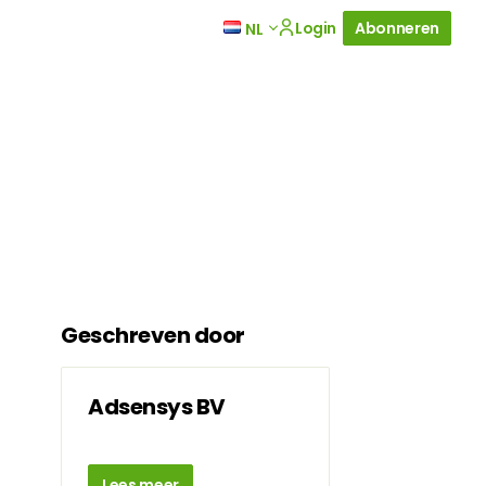
Login
Abonneren
NL
Geschreven door
Adsensys BV
Lees meer