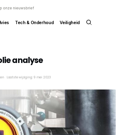
 op onze nieuwsbrief
dvies
Tech & Onderhoud
Veiligheid
olie analyse
ken
Laatste wijziging: 9 mei 2023