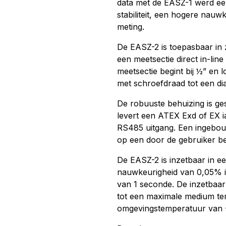
data met de EASZ-1 werd een
stabiliteit, een hogere nau
meting.
De EASZ-2 is toepasbaar in 
een meetsectie direct in-lin
meetsectie begint bij ½” en
met schroefdraad tot een dia
De robuuste behuizing is ges
levert een ATEX Exd of EX 
RS485 uitgang. Een ingebou
op een door de gebruiker b
De EASZ-2 is inzetbaar in e
nauwkeurigheid van 0,05% in
van 1 seconde. De inzetbaar
tot een maximale medium te
omgevingstemperatuur van -