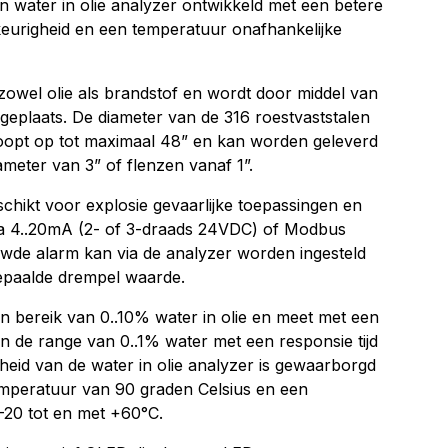
 water in olie analyzer ontwikkeld met een betere
wkeurigheid en een temperatuur onafhankelijke
zowel olie als brandstof en wordt door middel van
e geplaats. De diameter van de 316 roestvaststalen
 loopt op tot maximaal 48” en kan worden geleverd
meter van 3” of flenzen vanaf 1”.
chikt voor explosie gevaarlijke toepassingen en
ia 4..20mA (2- of 3-draads 24VDC) of Modbus
wde alarm kan via de analyzer worden ingesteld
epaalde drempel waarde.
en bereik van 0..10% water in olie en meet met een
 de range van 0..1% water met een responsie tijd
heid van de water in olie analyzer is gewaarborgd
mperatuur van 90 graden Celsius en een
20 tot en met +60°C.