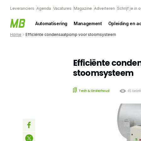
Leveranciers
Agenda
Vacatures
Magazine
Adverteren
Schrijf je in
Automatisering
Management
Opleiding en a
Home
»
Efficiënte condensaatpomp voor stoomsysteem
Efficiënte cond
stoomsysteem
Tech & Onderhoud
45 beke