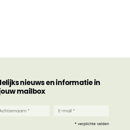
ijks nieuws en informatie in
jouw mailbox
hternaam
E-
mail
*
reist)
* verplichte velden
(Vereist)