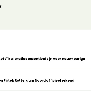
V
t” kalibraties essentieel zijn voor nauwkeurige
n Pirtek Rotterdam Noord officieel erkend