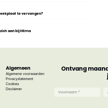
breekplaat te vervangen?
ich aan bij Hitma
Algemeen
Ontvang maandel
Algemene voorwaarden
Privacystatement
Cookies
Disclaimer
Voornaam
Ac
*
*
(Vereist)
(Ve