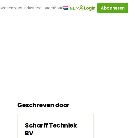
Login
Abonneren
NL
 over en voor industrieel onderhoud
Geschreven door
Scharff Techniek
BV