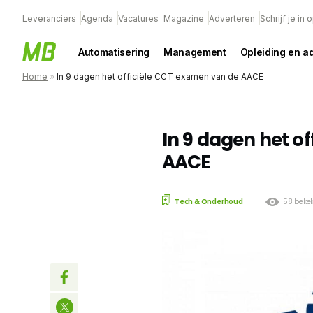
Leveranciers
Agenda
Vacatures
Magazine
Adverteren
Schrijf je in
Automatisering
Management
Opleiding en a
Home
»
In 9 dagen het officiële CCT examen van de AACE
In 9 dagen het o
AACE
Tech & Onderhoud
58 beke