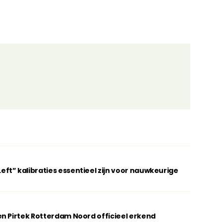
t” kalibraties essentieel zijn voor nauwkeurige
n Pirtek Rotterdam Noord officieel erkend