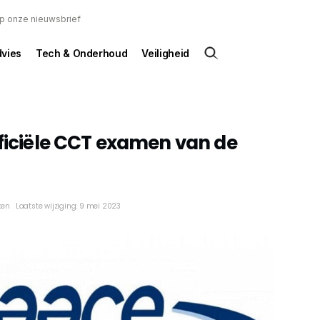
 op onze nieuwsbrief
dvies
Tech & Onderhoud
Veiligheid
fficiële CCT examen van de
ken
Laatste wijziging: 9 mei 2023