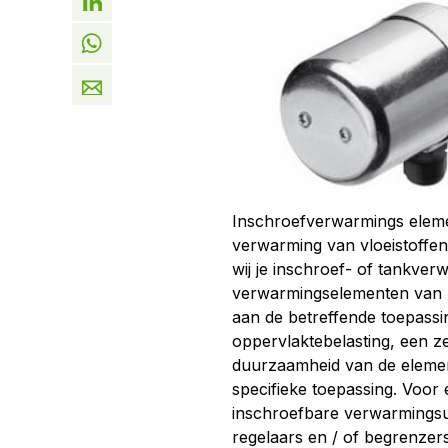
Inschroefverwarmings elemen
verwarming van vloeistoffen,
wij je inschroef- of tankve
verwarmingselementen van ro
aan de betreffende toepassi
oppervlaktebelasting, een z
duurzaamheid van de elemen
specifieke toepassing. Voo
inschroefbare verwarmingsu
regelaars en / of begrenzer