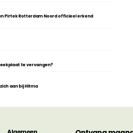
n Pirtek Rotterdam Noord officieel erkend
breekplaat te vervangen?
ich aan bij Hitma
Algemeen
Ontvang maandel