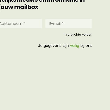
jouw mailbox
hternaam
E-
mail
*
reist)
* verplichte velden
(Vereist)
Je gegevens zijn
veilig
bij ons