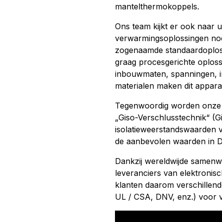
mantelthermokoppels.
Ons team kijkt er ook naar ui
verwarmingsoplossingen nod
zogenaamde standaardoploss
graag procesgerichte oploss
inbouwmaten, spanningen, i
materialen maken dit apparaa
Tegenwoordig worden onze 
„Giso-Verschlusstechnik“ (
isolatieweerstandswaarden 
de aanbevolen waarden in D
Dankzij wereldwijde samen
leveranciers van elektroni
klanten daarom verschillende 
UL / CSA, DNV, enz.) voor 