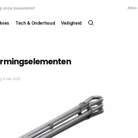
Alles
 op onze nieuwsbrief
dvies
Tech & Onderhoud
Veiligheid
armingselementen
ng: 9 mei 2023