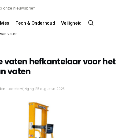
 op onze nieuwsbrief
dvies
Tech & Onderhoud
Veiligheid
 van vaten
 vaten hefkantelaar voor het
an vaten
eken
Laatste wijziging: 25 augustus 2025