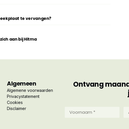
breekplaat te vervangen?
ich aan bij Hitma
Algemeen
Ontvang maandel
Algemene voorwaarden
Privacystatement
Cookies
Disclaimer
Voornaam
Ac
*
*
(Vereist)
(Ve