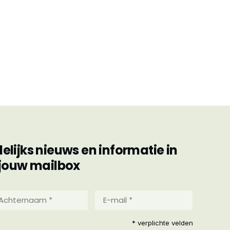
ijks nieuws en informatie in
jouw mailbox
hternaam
E-
mail
*
reist)
* verplichte velden
(Vereist)