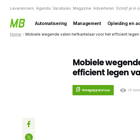
Leveranciers
Agenda
Vacatures
Magazine
Adverteren
Schrijf je in
Automatisering
Management
Opleiding en a
Home
»
Mobiele wegende vaten hefkantelaar voor het efficient legen
Mobiele wegende
efficient legen v
Weegapparatuur
38 bek