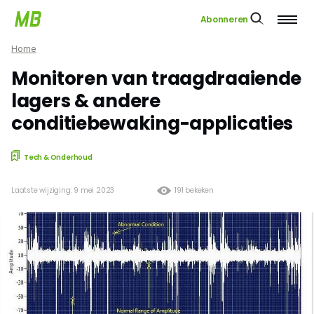
Abonneren
Home
Monitoren van traagdraaiende
lagers & andere
conditiebewaking-applicaties
Tech & Onderhoud
Laatste wijziging: 9 mei 2023
191 bekeken