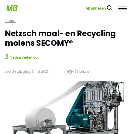
Abonneren
Home
Netzsch maal- en Recycling
molens SECOMY®
Tech & Onderhoud
Laatste wijziging: 9 mei 2023
58 bekeken