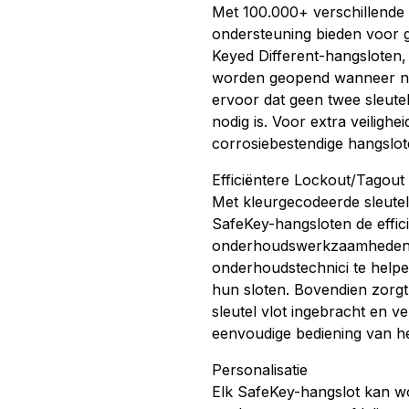
Met 100.000+ verschillende 
ondersteuning bieden voor g
Keyed Different-hangsloten,
worden geopend wanneer no
ervoor dat geen twee sleutels
nodig is. Voor extra veilighei
corrosiebestendige hangslot
Efficiëntere Lockout/Tagout
Met kleurgecodeerde sleutels
SafeKey-hangsloten de effic
onderhoudswerkzaamheden. 
onderhoudstechnici te helpen
hun sloten. Bovendien zorg
sleutel vlot ingebracht en 
eenvoudige bediening van he
Personalisatie
Elk SafeKey-hangslot kan 