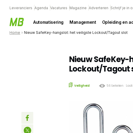
Leveranciers
Agenda
Vacatures
Magazine
Adverteren
Schrijf je in
Automatisering
Management
Opleiding en a
Home
»
Nieuw SafeKey-hangslot: het veiligste Lockout/Tagout slot
Nieuw SafeKey-ha
Lockout/Tagout 
Veiligheid
56 bekeken
Laat