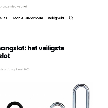
 op onze nieuwsbrief
dvies
Tech & Onderhoud
Veiligheid
ngslot: het veiligste
slot
ste wijziging: 9 mei 2023