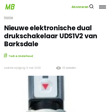
Abonneren
Home
Nieuwe elektronische dual
drukschakelaar UDS1V2 van
Barksdale
Tech & Onderhoud
Laatste wijziging: 9 mei 2023
35 bekeken