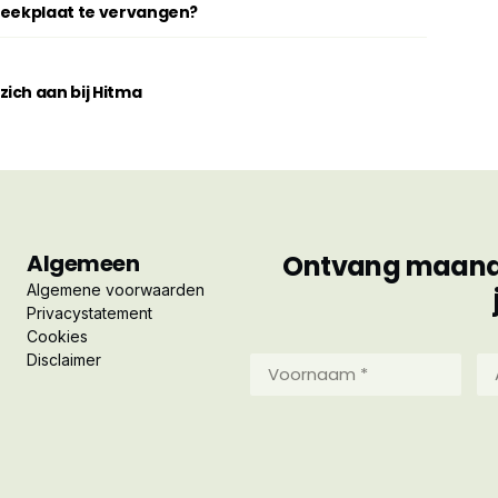
breekplaat te vervangen?
ich aan bij Hitma
Algemeen
Ontvang maandel
Algemene voorwaarden
Privacystatement
Cookies
Disclaimer
Voornaam
Ac
*
*
(Vereist)
(Ve