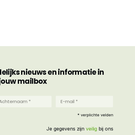
ijks nieuws en informatie in
jouw mailbox
hternaam
E-
mail
*
reist)
* verplichte velden
(Vereist)
Je gegevens zijn
veilig
bij ons