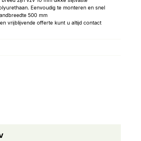
reed zijn vzv 10 mm dikke slijtvaste
olyurethaan. Eenvoudig te monteren en snel
 bandbreedte 500 mm
 vrijblijvende offerte kunt u altijd contact
V