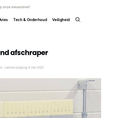
 op onze nieuwsbrief
dvies
Tech & Onderhoud
Veiligheid
and afschraper
en
Laatste wijziging: 9 mei 2023