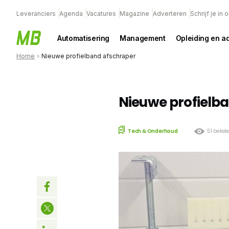
Leveranciers
Agenda
Vacatures
Magazine
Adverteren
Schrijf je in
Automatisering
Management
Opleiding en a
Home
»
Nieuwe profielband afschraper
Nieuwe profielb
Tech & Onderhoud
51 bekek