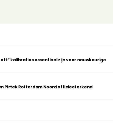
t” kalibraties essentieel zijn voor nauwkeurige
n Pirtek Rotterdam Noord officieel erkend