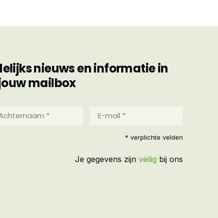
ijks nieuws en informatie in
jouw mailbox
hternaam
E-
mail
*
reist)
* verplichte velden
(Vereist)
Je gegevens zijn
veilig
bij ons