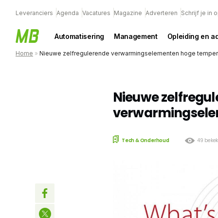
Leveranciers
Agenda
Vacatures
Magazine
Adverteren
Schrijf je in
Automatisering
Management
Opleiding en a
Home
»
Nieuwe zelfregulerende verwarmingselementen hoge temper
Nieuwe zelfregu
verwarmingsele
Tech & Onderhoud
49 beke