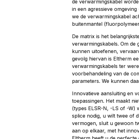
de verwarmingskabel worden 
in een agressieve omgeving 
we de verwarmingskabel ach
buitenmantel (fluorpolymeer
De matrix is ​​het belangrijk
verwarmingskabels. Om de gr
kunnen uitoefenen, vervaardi
gevolg hiervan is Eltherm ee
verwarmingskabels ter werel
voorbehandeling van de com
parameters. We kunnen daaro
Innovatieve aansluiting en v
toepassingen. Het maakt nie
(types ELSR-N, -LS of -W) w
splice nodig, u wilt twee of
vermogen, sluit u gewoon t
aan op elkaar, met het innov
Eltherm heeft u de perfecte 