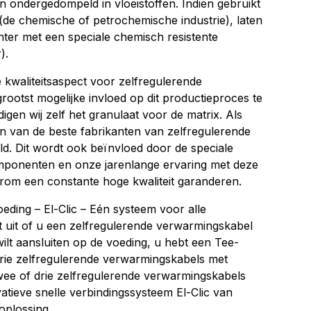
ondergedompeld in vloeistoffen. Indien gebruikt
(de chemische of petrochemische industrie), laten
ter met een speciale chemisch resistente
).
ste kwaliteitsaspect voor zelfregulerende
ootst mogelijke invloed op dit productieproces te
gen wij zelf het granulaat voor de matrix. Als
n ​​van de beste fabrikanten van zelfregulerende
d. Dit wordt ook beïnvloed door de speciale
ponenten en onze jarenlange ervaring met deze
m een ​​constante hoge kwaliteit garanderen.
oeding – El-Clic – Eén systeem voor alle
t uit of u een zelfregulerende verwarmingskabel
ilt aansluiten op de voeding, u hebt een Tee-
 drie zelfregulerende verwarmingskabels met
wee of drie zelfregulerende verwarmingskabels
atieve snelle verbindingssysteem El-Clic van
oplossing.