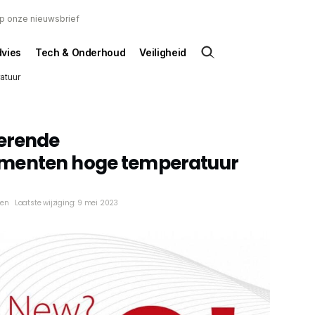
 op onze nieuwsbrief
dvies
Tech & Onderhoud
Veiligheid
atuur
lerende
menten hoge temperatuur
ken
Laatste wijziging: 9 mei 2023