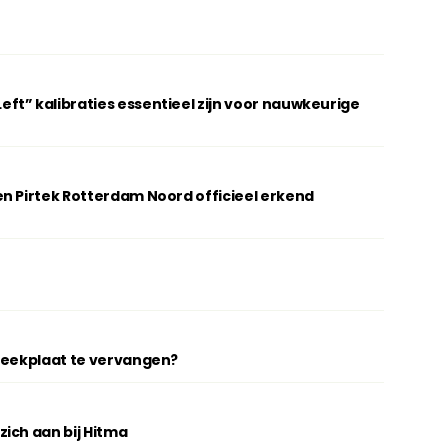
t” kalibraties essentieel zijn voor nauwkeurige
n Pirtek Rotterdam Noord officieel erkend
breekplaat te vervangen?
ich aan bij Hitma