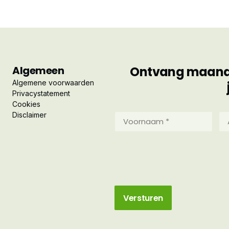
Algemeen
Ontvang maandel
Algemene voorwaarden
Privacystatement
Cookies
Disclaimer
Voornaam
Ac
*
*
(Vereist)
(Ve