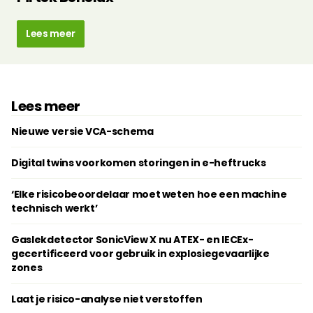
Lees meer
Lees meer
Nieuwe versie VCA-schema
Digital twins voorkomen storingen in e-heftrucks
‘Elke risicobeoordelaar moet weten hoe een machine
technisch werkt’
Gaslekdetector SonicView X nu ATEX- en IECEx-
gecertificeerd voor gebruik in explosiegevaarlijke
zones
Laat je risico-analyse niet verstoffen