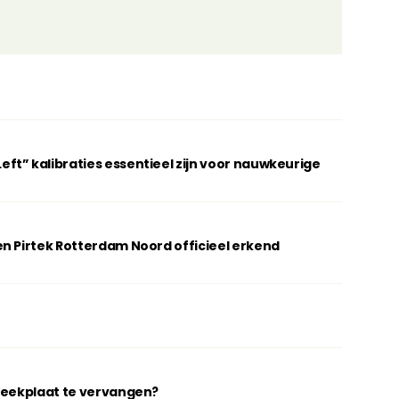
t” kalibraties essentieel zijn voor nauwkeurige
n Pirtek Rotterdam Noord officieel erkend
breekplaat te vervangen?