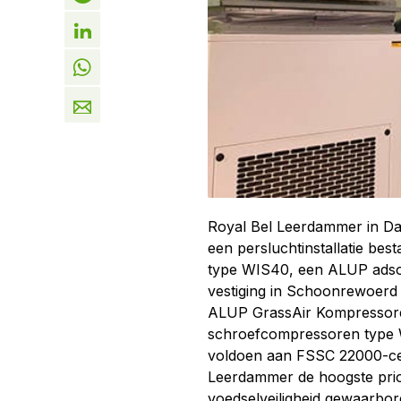
Royal Bel Leerdammer in Da
een persluchtinstallatie bes
type WIS40, een ALUP adsorp
vestiging in Schoonrewoerd s
ALUP GrassAir Kompressore
schroefcompressoren type WI
voldoen aan FSSC 22000-cer
Leerdammer de hoogste prior
voedselveiligheid gewaarborg