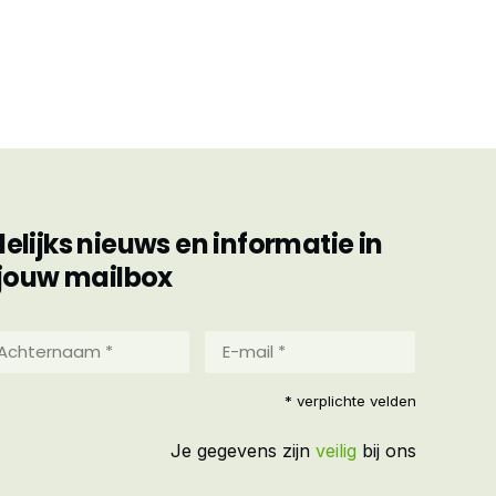
ijks nieuws en informatie in
jouw mailbox
hternaam
E-
mail
*
reist)
* verplichte velden
(Vereist)
Je gegevens zijn
veilig
bij ons