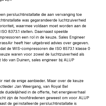
n persluchtinstallatie die aan vervanging toe
htinstallatie was gegarandeerde luchtzuiverheid
 prioriteit, waarmee voldaan moet worden aan de
ISO 8373.1 stellen. Daarnaast speelde
mpressoren een rol in de keuze. Sales Engineer
ssAir heeft hier uitgebreid advies over gegeven.
k dat de WIS-compressoren die ISO 8573.1 klasse 0
e keuze waren voor zowel de luchtzuiverheid als
t Ido van Duinen, sales engineer bij ALUP
r niet de enige aanbieder. Maar over de keuze
ctleider Jan Weergang, van Royal Bel
e duidelijkheid in de offerte, het energieverhaal
slucht zijn de hoofdredenen geweest om voor ALUP
st de geïnstalleerde persluchtinstallatie is