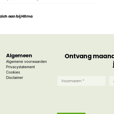
ich aan bij Hitma
Algemeen
Ontvang maandel
Algemene voorwaarden
Privacystatement
Cookies
Disclaimer
Voornaam
Ac
*
*
(Vereist)
(Ve