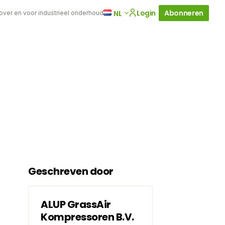
Login
Abonneren
NL
 over en voor industrieel onderhoud
Geschreven door
ALUP GrassAir
Kompressoren B.V.