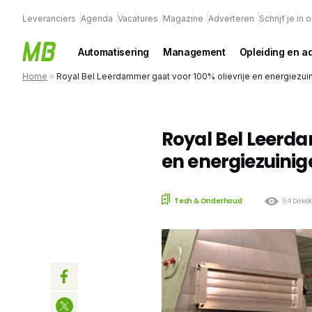
Leveranciers
Agenda
Vacatures
Magazine
Adverteren
Schrijf je in
Automatisering
Management
Opleiding en a
Home
»
Royal Bel Leerdammer gaat voor 100% olievrije en energiezuin
Royal Bel Leerda
en energiezuinig
Tech & Onderhoud
64 beke