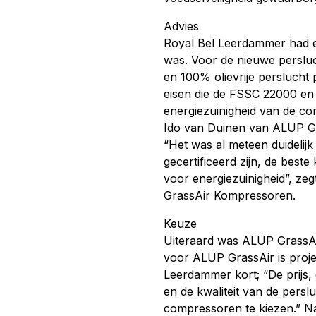
Advies
Royal Bel Leerdammer had ee
was. Voor de nieuwe persluc
en 100% olievrije perslucht
eisen die de FSSC 22000 en 
energiezuinigheid van de co
Ido van Duinen van ALUP Gra
“Het was al meteen duidelij
gecertificeerd zijn, de best
voor energiezuinigheid”, zeg
GrassAir Kompressoren.
Keuze
Uiteraard was ALUP GrassAi
voor ALUP GrassAir is proje
Leerdammer kort; “De prijs, d
en de kwaliteit van de per
compressoren te kiezen.” Naa