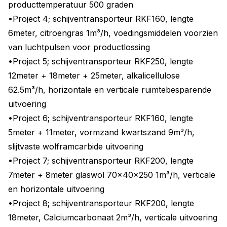
producttemperatuur 500 graden
•Project 4; schijventransporteur RKF160, lengte
6meter, citroengras 1m³/h, voedingsmiddelen voorzien
van luchtpulsen voor productlossing
•Project 5; schijventransporteur RKF250, lengte
12meter + 18meter + 25meter, alkalicellulose
62.5m³/h, horizontale en verticale ruimtebesparende
uitvoering
•Project 6; schijventransporteur RKF160, lengte
5meter + 11meter, vormzand kwartszand 9m³/h,
slijtvaste wolframcarbide uitvoering
•Project 7; schijventransporteur RKF200, lengte
7meter + 8meter glaswol 70x40x250 1m³/h, verticale
en horizontale uitvoering
•Project 8; schijventransporteur RKF200, lengte
18meter, Calciumcarbonaat 2m³/h, verticale uitvoering