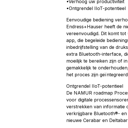
•Verhoog uw productiviteit
•Ontgrendel IIoT-potentieel
Eenvoudige bediening verhoo
Endress+Hauser heeft de ni
vereenvoudigd. Dit komt tot u
app, die begeleide bedienin
inbedrijfstelling van de dru
extra Bluetooth-interface, d
moeilijk te bereiken zijn of 
gemakkelijk te onderhouden, 
het proces zijn geïntegreerd
Ontgrendel IIoT-potentieel
De NAMUR roadmap Process-S
voor digitale processensore
verstrekken van informatie 
verkrijgbare Bluetooth®- en
nieuwe Cerabar en Deltabar 