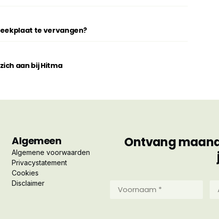
breekplaat te vervangen?
ich aan bij Hitma
Algemeen
Ontvang maandel
Algemene voorwaarden
Privacystatement
Cookies
Disclaimer
Voornaam
Ac
*
*
(Vereist)
(Ve