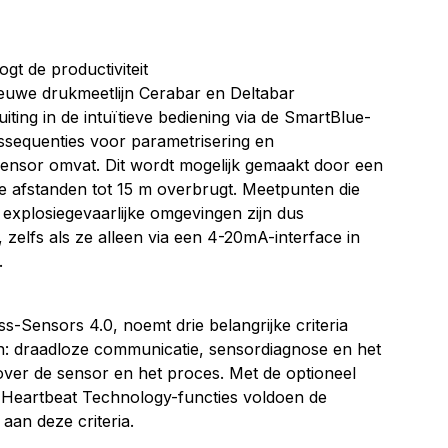
gt de productiviteit
euwe drukmeetlijn Cerabar en Deltabar
iting in de intuïtieve bediening via de SmartBlue-
gssequenties voor parametrisering en
ksensor omvat. Dit wordt mogelijk gemaakt door een
ie afstanden tot 15 m overbrugt. Meetpunten die
in explosiegevaarlijke omgevingen zijn dus
zelfs als ze alleen via een 4-20mA-interface in
.
ensors 4.0, noemt drie belangrijke criteria
n: draadloze communicatie, sensordiagnose en het
over de sensor en het proces. Met de optioneel
 Heartbeat Technology-functies voldoen de
aan deze criteria.