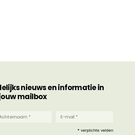
ijks nieuws en informatie in
jouw mailbox
hternaam
E-
mail
*
reist)
* verplichte velden
(Vereist)