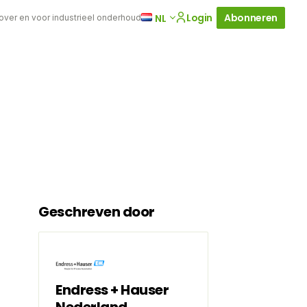
Login
Abonneren
NL
 over en voor industrieel onderhoud
Geschreven door
Endress + Hauser