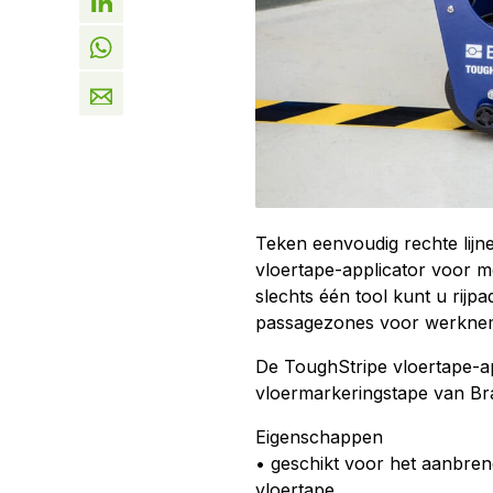
Teken eenvoudig rechte lij
vloertape-applicator voor mee
slechts één tool kunt u rijpa
passagezones voor werkneme
De ToughStripe vloertape-a
vloermarkeringstape van Br
Eigenschappen
• geschikt voor het aanbren
vloertape