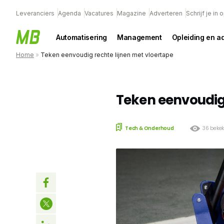
Leveranciers
Agenda
Vacatures
Magazine
Adverteren
Schrijf je in
Automatisering
Management
Opleiding en a
Home
»
Teken eenvoudig rechte lijnen met vloertape
Teken eenvoudig 
Tech & Onderhoud
36 beke