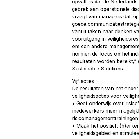
opvalt, is dat de Nederlandse
gebrek aan operationele disci
vraagt van managers dat zij
goede communicatiestrategi
vanuit taken naar denken van
vooruitgang in veiligheidsre
om een andere managementsti
normen de focus op het indi
resultaten worden bereikt,”
Sustainable Solutions.
Vijf acties
De resultaten van het onder
veiligheidsacties voor veilig
• Geef onderwijs over risico’
medewerkers meer mogelijkh
risicomanagementtrainingen
• Maak het positief: (h)erke
veiligheidsgebied en stimule