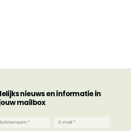
ijks nieuws en informatie in
jouw mailbox
hternaam
E-
mail
*