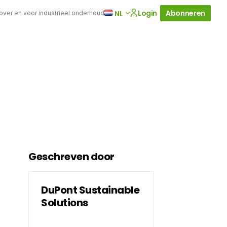
Login
Abonneren
NL
 over en voor industrieel onderhoud
Geschreven door
DuPont Sustainable
Solutions