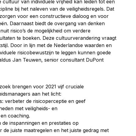
 cultuur van individuele vrijheid kan leiden tot een
pline bij het naleven van de veiligheidsregels. Dat
 zorgen voor een constructieve dialoog en voor
eën. Daarnaast biedt de overgang van denken
uit risico’s de mogelijkheid om verdere
sultaten te boeken. Deze cultuurverandering vraagt
jl. Door in lijn met de Nederlandse waarden en
viduele risicobewustzijn te leggen kunnen goede
 aldus Jan Teuwen, senior consultant DuPont
zoek brengen voor 2021 vijf cruciale
heidsmanagers aan het licht:
s: verbeter de risicoperceptie en geef
eden met veiligheids- en
 en coaching.
n de inspanningen en prestaties op
er de juiste maatregelen en het juiste gedrag met