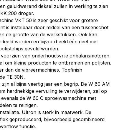
n geluidwerend deksel zullen in werking te zien
 VKK 200 droger.
chine VKT 50 is zeer geschikt voor grotere
t is instelbaar door middel van een tussenschot
n de grootte van de werkstukken. Ook kan
edeeld worden en bijvoorbeeld één deel met
olijstchips gevuld worden.
n voorzien van onderhoudsvrije onbalansmotoren.
aal om kleine producten te ontbramen en polijsten.
r dan de vibreermachines. Topfinish
 de TE 30N.
ijn al bijna veertig jaar een begrip. De W 80 AM
m hardnekkige vervuiling te verwijderen, zal op
n, evenals de W 60 C sproeiwasmachine met
elen te reinigen.
nstallatie. Ultron is sterk in maatwerk. De
fiek geproduceerd, bijvoorbeeld gecombineerd
verflow functie.