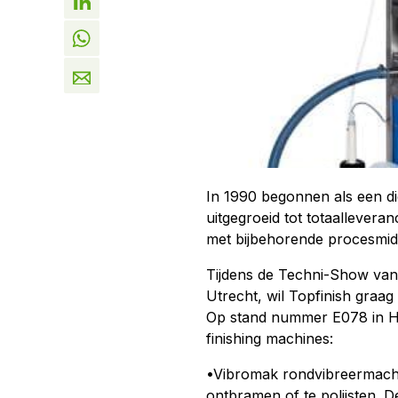
In 1990 begonnen als een die
uitgegroeid tot totaalleveran
met bijbehorende procesmid
Tijdens de Techni-Show van 
Utrecht, wil Topfinish graa
Op stand nummer E078 in Ha
finishing machines:
•Vibromak rondvibreermachi
ontbramen of te polijsten.