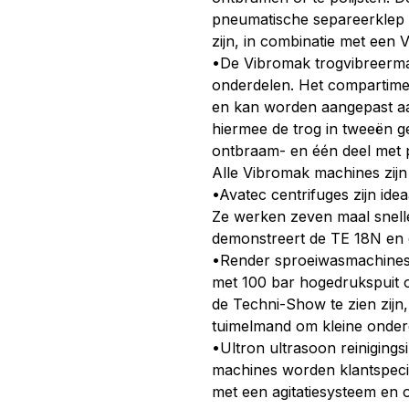
pneumatische separeerklep e
zijn, in combinatie met een
•De Vibromak trogvibreerma
onderdelen. Het compartimen
en kan worden aangepast aa
hiermee de trog in tweeën g
ontbraam- en één deel met p
Alle Vibromak machines zij
•Avatec centrifuges zijn ide
Ze werken zeven maal snelle
demonstreert de TE 18N en
•Render sproeiwasmachines z
met 100 bar hogedrukspuit o
de Techni-Show te zien zij
tuimelmand om kleine onderd
•Ultron ultrasoon reinigingsi
machines worden klantspeci
met een agitatiesysteem en o