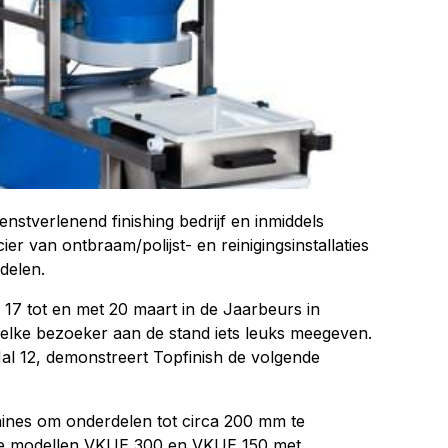
nstverlenend finishing bedrijf en inmiddels
cier van ontbraam/polijst- en reinigingsinstallaties
delen.
17 tot en met 20 maart in de Jaarbeurs in
g elke bezoeker aan de stand iets leuks meegeven.
l 12, demonstreert Topfinish de volgende
nes om onderdelen tot circa 200 mm te
 De modellen VKUE 300 en VKUE 150 met