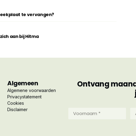
breekplaat te vervangen?
ich aan bij Hitma
Algemeen
Ontvang maandel
Algemene voorwaarden
Privacystatement
Cookies
Disclaimer
Voornaam
Ac
*
*
(Vereist)
(Ve