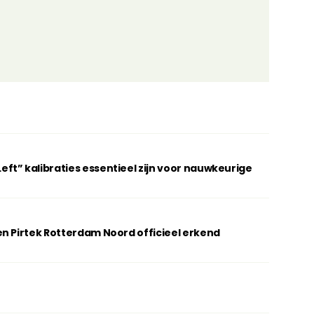
t” kalibraties essentieel zijn voor nauwkeurige
n Pirtek Rotterdam Noord officieel erkend