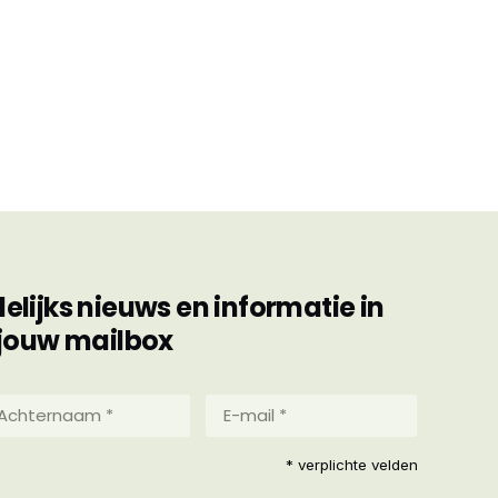
ijks nieuws en informatie in
jouw mailbox
hternaam
E-
mail
*
reist)
* verplichte velden
(Vereist)