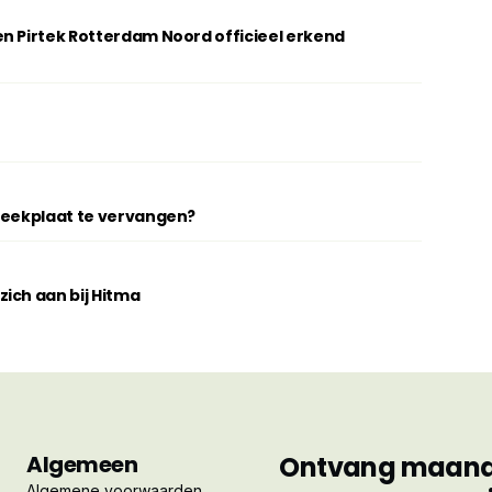
n Pirtek Rotterdam Noord officieel erkend
breekplaat te vervangen?
ich aan bij Hitma
Algemeen
Ontvang maandel
Algemene voorwaarden