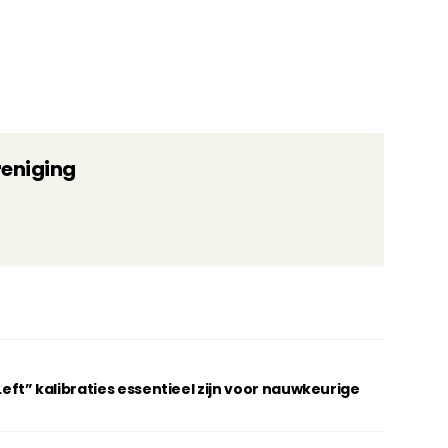
reniging
t” kalibraties essentieel zijn voor nauwkeurige