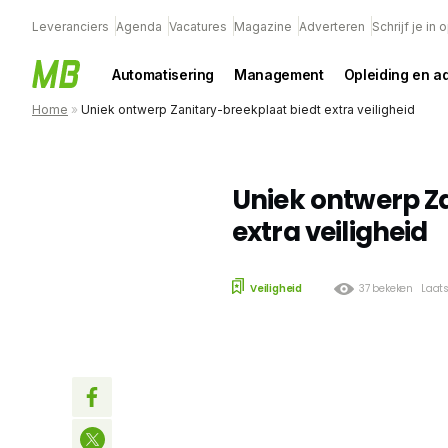
Leveranciers
Agenda
Vacatures
Magazine
Adverteren
Schrijf je in
Automatisering
Management
Opleiding en a
Home
»
Uniek ontwerp Zanitary-breekplaat biedt extra veiligheid
Uniek ontwerp Z
extra veiligheid
Veiligheid
37 bekeken
Laats