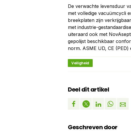
De verwachte levensduur va
met volledige vacuümcycli 
breekplaten zijn verkrijgbaa
met industrie-gestandaardis
uiteraard ook met NovAseptic
gepolijst beschikbaar conf
norm. ASME UD, CE (PED) en
Veiligheid
Deel dit artikel
Geschreven door