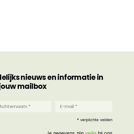
ijks nieuws en informatie in
jouw mailbox
hternaam
E-
mail
*
reist)
* verplichte velden
(Vereist)
Je gegevens zijn
veilig
bij ons