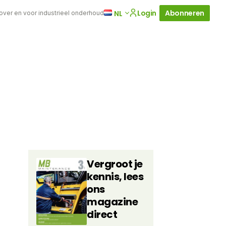
Login
Abonneren
NL
 over en voor industrieel onderhoud
Vergroot je
kennis, lees
ons
magazine
direct