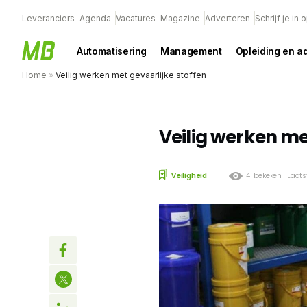
Leveranciers
Agenda
Vacatures
Magazine
Adverteren
Schrijf je in
Automatisering
Management
Opleiding en a
Home
»
Veilig werken met gevaarlijke stoffen
Veilig werken me
Veiligheid
41 bekeken
Laats