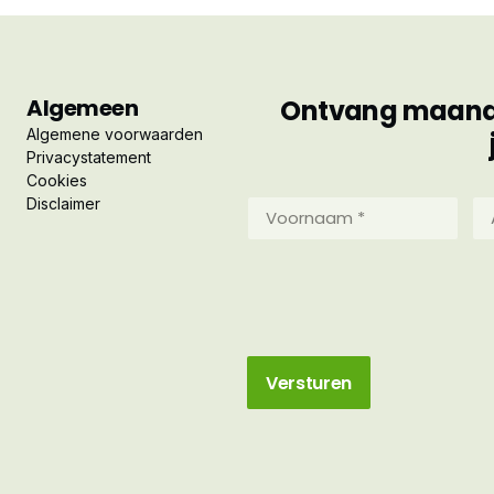
Algemeen
Ontvang maandel
Algemene voorwaarden
Privacystatement
Cookies
Disclaimer
Voornaam
Ac
*
*
(Vereist)
(Ve