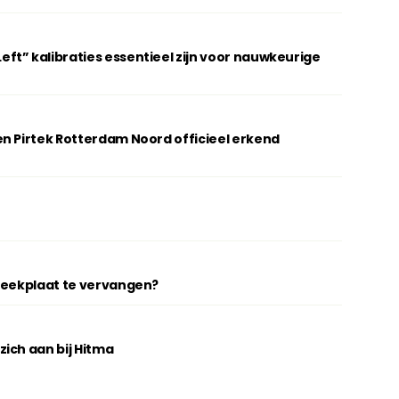
t” kalibraties essentieel zijn voor nauwkeurige
n Pirtek Rotterdam Noord officieel erkend
breekplaat te vervangen?
ich aan bij Hitma