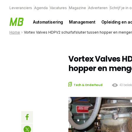
Leveranciers
Agenda
Vacatures
Magazine
Adverteren
Schrijf je in
Automatisering
Management
Opleiding en a
Home
»
Vortex Valves HDPV2 schuifafsluiter tussen hopper en menger
Vortex Valves HD
hopper en meng
Tech & Onderhoud
43 beke