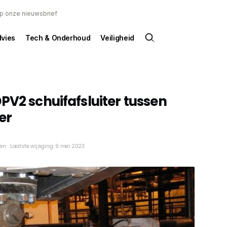
 op onze nieuwsbrief
dvies
Tech & Onderhoud
Veiligheid
PV2 schuifafsluiter tussen
er
ken
Laatste wijziging: 9 mei 2023