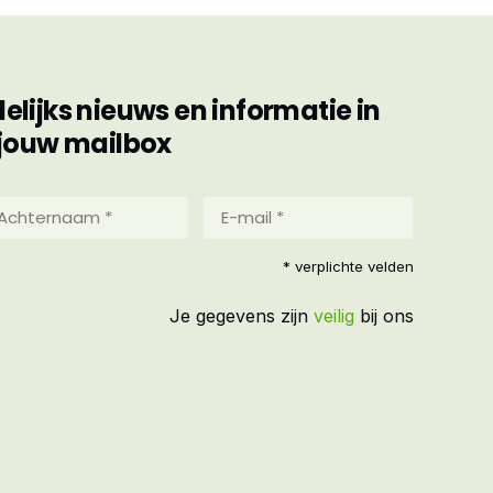
ijks nieuws en informatie in
jouw mailbox
hternaam
E-
mail
*
reist)
* verplichte velden
(Vereist)
Je gegevens zijn
veilig
bij ons