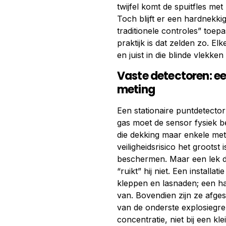
twijfel komt de spuitfles me
Toch blijft er een hardnekkig
traditionele controles” toep
praktijk is dat zelden zo. El
en juist in die blinde vlekke
Vaste detectoren: e
meting
Een stationaire puntdetecto
gas moet de sensor fysiek ber
die dekking maar enkele mete
veiligheidsrisico het grootst
beschermen. Maar een lek da
“ruikt” hij niet. Een installa
kleppen en lasnaden; een ha
van. Bovendien zijn ze afge
van de onderste explosiegre
concentratie, niet bij een kle