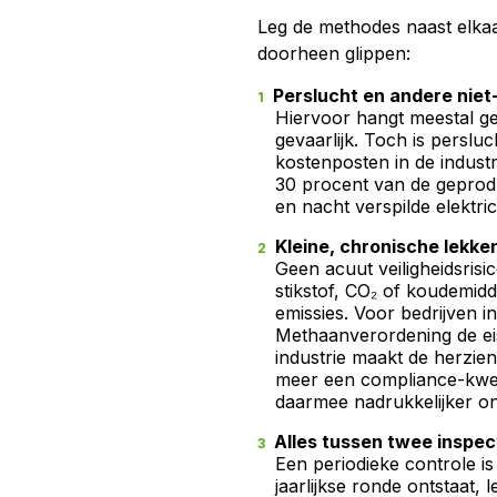
Leg de methodes naast elkaar
doorheen glippen:
Perslucht en andere niet
Hiervoor hangt meestal gee
gevaarlijk. Toch is persl
kostenposten in de industri
30 procent van de geprodu
en nacht verspilde elektrici
Kleine, chronische lekke
Geen acuut veiligheidsrisic
stikstof, CO₂ of koudemidde
emissies. Voor bedrijven i
Methaanverordening de ei
industrie maakt de herzi
meer een compliance-kwes
daarmee nadrukkelijker o
Alles tussen twee inspect
Een periodieke controle 
jaarlijkse ronde ontstaat,