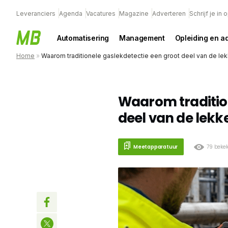
Leveranciers
Agenda
Vacatures
Magazine
Adverteren
Schrijf je in
Automatisering
Management
Opleiding en a
Home
»
Waarom traditionele gaslekdetectie een groot deel van de le
Waarom tradition
deel van de lekk
Meetapparatuur
79 beke