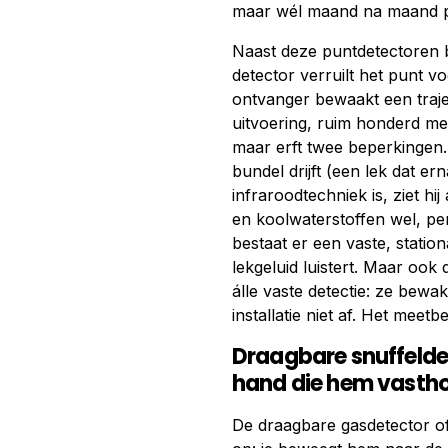
maar wél maand na maand pr
Naast deze puntdetectoren 
detector verruilt het punt v
ontvanger bewaakt een trajec
uitvoering, ruim honderd me
maar erft twee beperkingen. 
bundel drijft (een lek dat ern
infraroodtechniek is, ziet h
en koolwaterstoffen wel, per
bestaat er een vaste, statio
lekgeluid luistert. Maar ook
álle vaste detectie: ze bew
installatie niet af. Het meet
Draagbare snuffeldet
hand die hem vasth
De draagbare gasdetector of