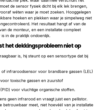
verdachte plek. Maar daarmee verschuift het
oet de sensor fysiek dicht bij elk lek brengen,
 vooraf wéten waar je moet zoeken. Hooggelegen
reikbare hoeken en plekken waar je simpelweg niet
ongecontroleerd. Het resultaat hangt af van de
g van de monteur, en een installatie compleet
s in de praktijk ondoenlijk.
st het dekkingsprobleem niet op
raagbaar is, hij steunt op een sensortype dat bij
or) of infraroodsensor voor brandbare gassen (LEL)
 voor toxische gassen en zuurstof
 (PID) voor vluchtige organische stoffen.
ns geen infrarood en vraagt juist een pellistor.
e betrouwbaar meet, niet hoevéél van je installatie