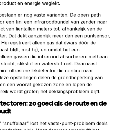
oduct en energie weglekt.
bestaan er nog vaste varianten. De open-path
oor een lijn: een infraroodbundel van zender naar
t van tientallen meters tot, afhankelijk van de
ter. Dat dekt aanzienlijk meer dan een puntsensor,
Hij registreert alleen gas dat dwars dóór de
aast blijft, mist hij), en omdat het een
ij alleen gassen die infrarood absorberen: methaan
slucht, stikstof en waterstof niet. Daarnaast
naire ultrasone lekdetector die continu naar
 deze opstellingen delen de grondbeperking van
aken een vooraf gekozen zone en lopen de
bereik wordt groter; het dekkingsprobleem blijft.
ectoren: zo goed als de route en de
oudt
 “snuffelaar” lost het vaste-punt-probleem deels