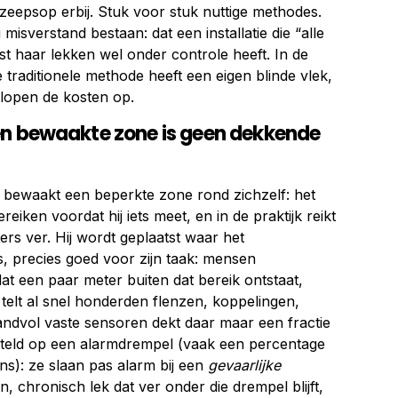
t zeepsop erbij. Stuk voor stuk nuttige methodes.
 misverstand bestaan: dat een installatie die “alle
ast haar lekken wel onder controle heeft. In de
ke traditionele methode heeft een eigen blinde vlek,
n lopen de kosten op.
en bewaakte zone is geen dekkende
r bewaakt een beperkte zone rond zichzelf: het
eiken voordat hij iets meet, en in de praktijk reikt
rs ver. Hij wordt geplaatst waar het
 is, precies goed voor zijn taak: mensen
t een paar meter buiten dat bereik ontstaat,
tie telt al snel honderden flenzen, koppelingen,
ndvol vaste sensoren dekt daar maar een fractie
steld op een alarmdrempel (vaak een percentage
ns): ze slaan pas alarm bij een
gevaarlijke
in, chronisch lek dat ver onder die drempel blijft,