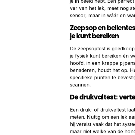
je in beeld hebt. Een perfec
ver van het lek, meet nog st
sensor, maar in wáár en wan
Zeepsop en bellentest:
je kunt bereiken
De zeepsoptest is goedkoop
je fysiek kunt bereiken én w
hoofd, in een krappe pijpenst
benaderen, houdt het op. 
specifieke punten te bevesti
scannen.
De drukvaltest: vertel
Een druk- of drukvaltest laa
meten. Nuttig om een lek aan 
hij vereist vaak dat het syst
maar niet welke van de hond