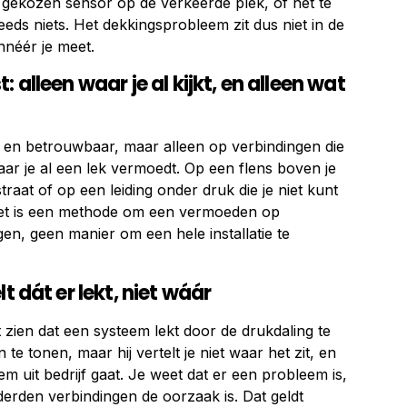
t gekozen sensor op de verkeerde plek, of net te
eeds niets. Het dekkingsprobleem zit dus niet in de
néér je meet.
 alleen waar je al kijkt, en alleen wat
 en betrouwbaar, maar alleen op verbindingen die
aar je al een lek vermoedt. Op een flens boven je
raat of op een leiding onder druk die je niet kunt
Het is een methode om een vermoeden op
gen, geen manier om een hele installatie te
t dát er lekt, niet wáár
t zien dat een systeem lekt door de drukdaling te
te tonen, maar hij vertelt je niet waar het zit, en
eem uit bedrijf gaat. Je weet dat er een probleem is,
erden verbindingen de oorzaak is. Dat geldt