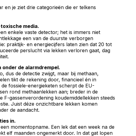
 en je ziet drie categorieën die er telkens
-toxische media.
n enkele vaste detector; het is immers niet
uchtlekkage een van de duurste verborgen
e: praktijk- en energiecijfers laten zien dat 20 tot
ceerde perslucht via lekken verloren gaat, dag
teit.
n onder de alarmdrempel.
o, dus de detectie zwijgt, maar bij methaan,
len tikt de rekening door, financieel én in
n de fossiele-energieketen scherpt de EU-
sen rond methaanlekken aan; breder in de
ene F-gassenverordening koudemiddellekken steeds
tie. Juist déze onzichtbare lekken komen
nder de aandacht.
ies in.
is een momentopname. Een lek dat een week na de
 lekt elf maanden ongemerkt door. In dat gat lopen