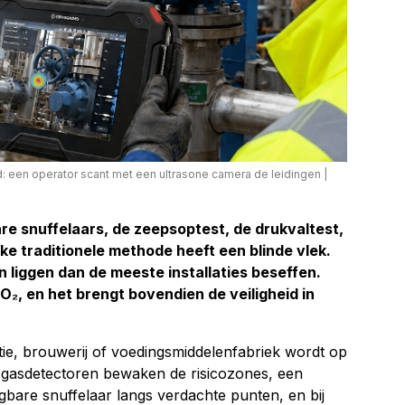
d: een operator scant met een ultrasone camera de leidingen
|
e snuffelaars, de zeepsoptest, de drukvaltest,
ke traditionele methode heeft een blinde vlek.
 liggen dan de meeste installaties beseffen.
O₂, en het brengt bovendien de veiligheid in
latie, brouwerij of voedingsmiddelenfabriek wordt op
 gasdetectoren bewaken de risicozones, een
bare snuffelaar langs verdachte punten, en bij