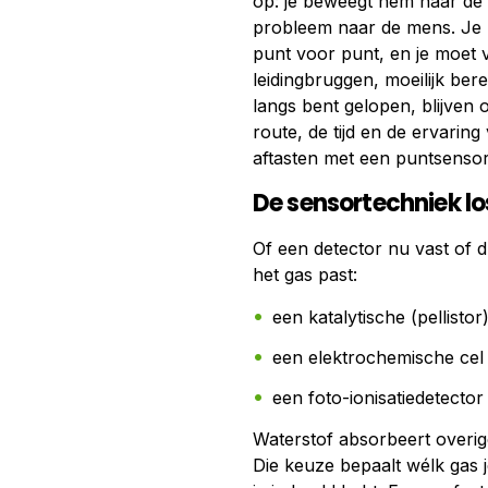
op: je beweegt hem naar de 
probleem naar de mens. Je m
punt voor punt, en je moet
leidingbruggen, moeilijk be
langs bent gelopen, blijven 
route, de tijd en de ervarin
aftasten met een puntsensor i
De sensortechniek lo
Of een detector nu vast of d
het gas past:
een katalytische (pellist
een elektrochemische cel
een foto-ionisatiedetector
Waterstof absorbeert overige
Die keuze bepaalt wélk gas j