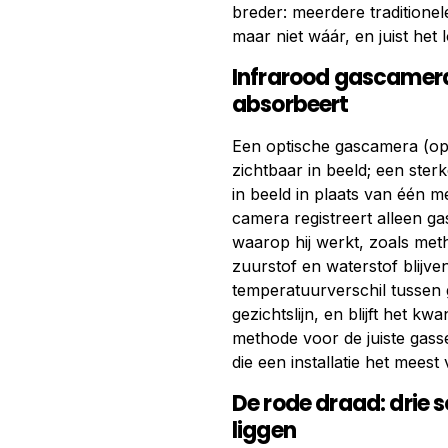
breder: meerdere traditione
maar niet wáár, en juist het 
Infrarood gascamera: 
absorbeert
Een optische gascamera (opt
zichtbaar in beeld; een ster
in beeld in plaats van één m
camera registreert alleen ga
waarop hij werkt, zoals meth
zuurstof en waterstof blijve
temperatuurverschil tussen 
gezichtslijn, en blijft het kw
methode voor de juiste gass
die een installatie het meest 
De rode draad: drie s
liggen