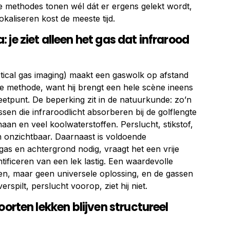
le methodes tonen wél dát er ergens gelekt wordt,
lokaliseren kost de meeste tijd.
je ziet alleen het gas dat infrarood
ical gas imaging) maakt een gaswolk op afstand
ke methode, want hij brengt een hele scène ineens
eetpunt. De beperking zit in de natuurkunde: zo’n
ssen die infraroodlicht absorberen bij de golflengte
aan en veel koolwaterstoffen. Perslucht, stikstof,
n onzichtbaar. Daarnaast is voldoende
gas en achtergrond nodig, vraagt het een vrije
antificeren van een lek lastig. Een waardevolle
en, maar geen universele oplossing, en de gassen
verspilt, perslucht voorop, ziet hij niet.
oorten lekken blijven structureel