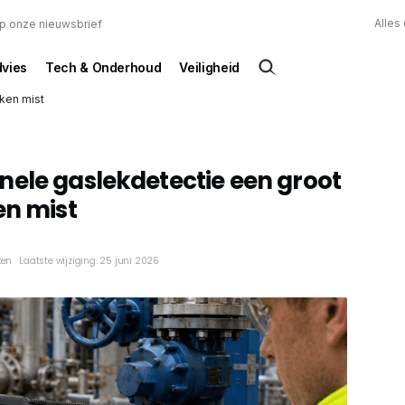
Alles
 op onze nieuwsbrief
dvies
Tech & Onderhoud
Veiligheid
kken mist
ele gaslekdetectie een groot
en mist
ken
Laatste wijziging: 25 juni 2026