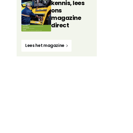
kennis, lees
ons
magazine
direct
Lees het magazine