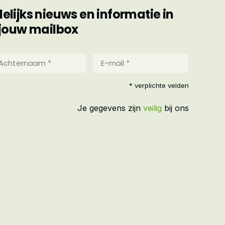
ijks nieuws en informatie in
jouw mailbox
hternaam
E-
mail
*
reist)
* verplichte velden
(Vereist)
Je gegevens zijn
veilig
bij ons