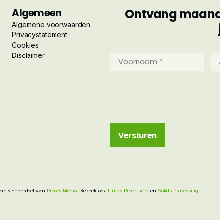
Algemeen
Ontvang maandel
Algemene voorwaarden
Privacystatement
Cookies
Disclaimer
Voornaam
Ac
*
*
(Vereist)
(Ve
e is onderdeel van
Proces Media
. Bezoek ook
Fluids Processing
en
Solids Processing
.