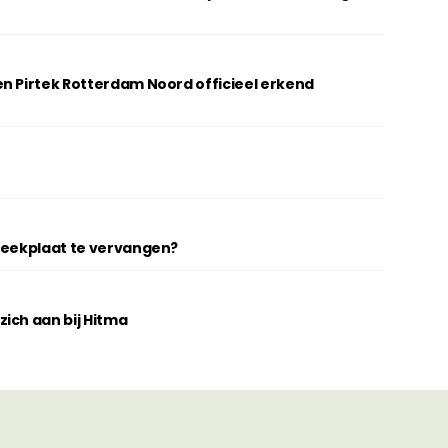
n Pirtek Rotterdam Noord officieel erkend
breekplaat te vervangen?
ich aan bij Hitma