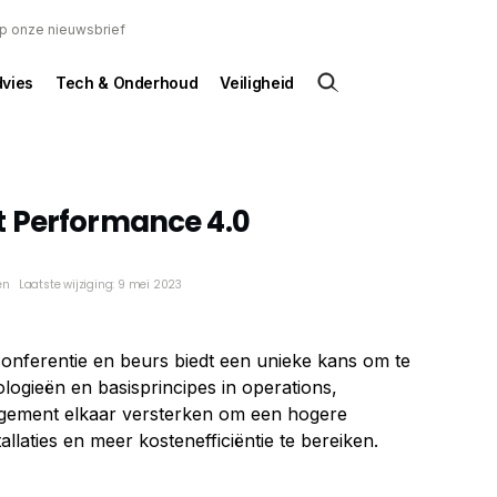
 op onze nieuwsbrief
dvies
Tech & Onderhoud
Veiligheid
 Performance 4.0
en
Laatste wijziging: 9 mei 2023
onferentie en beurs biedt een unieke kans om te
logieën en basisprincipes in operations,
ement elkaar versterken om een hogere
llaties en meer kostenefficiëntie te bereiken.